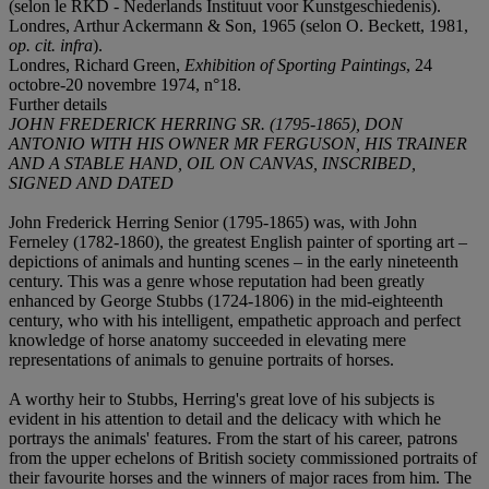
(selon le RKD - Nederlands Instituut voor Kunstgeschiedenis).
Londres, Arthur Ackermann & Son, 1965 (selon O. Beckett, 1981,
op. cit. infra
).
Londres, Richard Green,
Exhibition of Sporting Paintings
, 24
octobre-20 novembre 1974, n°18.
Further details
JOHN FREDERICK HERRING SR. (1795-1865), DON
ANTONIO WITH HIS OWNER MR FERGUSON, HIS
TRAINER
AND A STABLE HAND, OIL ON CANVAS, INSCRIBED,
SIGNED AND DATED
John Frederick Herring Senior (1795-1865) was, with John
Ferneley (1782-1860), the greatest English painter of sporting art –
depictions of animals and hunting scenes – in the early nineteenth
century. This was a genre whose reputation had been greatly
enhanced by George Stubbs (1724-1806) in the mid-eighteenth
century, who with his intelligent, empathetic approach and perfect
knowledge of horse anatomy succeeded in elevating mere
representations of animals to genuine portraits of horses.
A worthy heir to Stubbs, Herring's great love of his subjects is
evident in his attention to detail and the delicacy with which he
portrays the animals' features. From the start of his career, patrons
from the upper echelons of British society commissioned portraits of
their favourite horses and the winners of major races from him. The