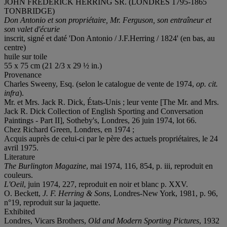
JOHN FREDERICK HERRING SR. (LONDRES 1795-1865
TONBRIDGE)
Don Antonio et son propriétaire, Mr. Ferguson, son entraîneur et
son valet d'écurie
inscrit, signé et daté 'Don Antonio / J.F.Herring / 1824' (en bas, au
centre)
huile sur toile
55 x 75 cm (21 2/3 x 29 ½ in.)
Provenance
Charles Sweeny, Esq. (selon le catalogue de vente de 1974,
op. cit.
infra
).
Mr. et Mrs. Jack R. Dick, États-Unis ; leur vente [The Mr. and Mrs.
Jack R. Dick Collection of English Sporting and Conversation
Paintings - Part II], Sotheby's, Londres, 26 juin 1974, lot 66.
Chez Richard Green, Londres, en 1974 ;
Acquis auprès de celui-ci par le père des actuels propriétaires, le 24
avril 1975.
Literature
The Burlington Magazine
, mai 1974, 116, 854, p. iii, reproduit en
couleurs.
L'Oeil
, juin 1974, 227, reproduit en noir et blanc p. XXV.
O. Beckett,
J. F. Herring & Sons
, Londres-New York, 1981, p. 96,
n°19, reproduit sur la jaquette.
Exhibited
Londres, Vicars Brothers,
Old and Modern Sporting Pictures
, 1932