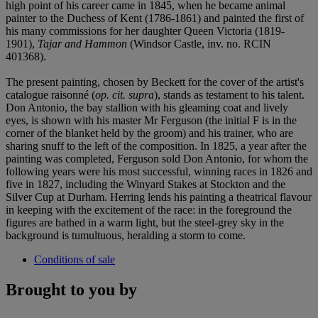
high point of his career came in 1845, when he became animal
painter to the Duchess of Kent (1786-1861) and painted the first of
his many commissions for her daughter Queen Victoria (1819-
1901),
Tajar and Hammon
(Windsor Castle, inv. no. RCIN
401368).
The present painting, chosen by Beckett for the cover of the artist's
catalogue raisonné (
op. cit. supra
), stands as testament to his talent.
Don Antonio, the bay stallion with his gleaming coat and lively
eyes, is shown with his master Mr Ferguson (the initial F is in the
corner of the blanket held by the groom) and his trainer, who are
sharing snuff to the left of the composition. In 1825, a year after the
painting was completed, Ferguson sold Don Antonio, for whom the
following years were his most successful, winning races in 1826 and
five in 1827, including the Winyard Stakes at Stockton and the
Silver Cup at Durham. Herring lends his painting a theatrical flavour
in keeping with the excitement of the race: in the foreground the
figures are bathed in a warm light, but the steel-grey sky in the
background is tumultuous, heralding a storm to come.
Conditions of sale
Brought to you by