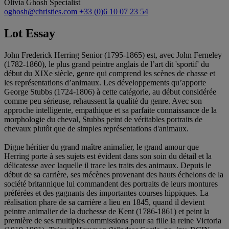
Olivia Ghosh
Specialist
oghosh@christies.com
+33 (0)6 10 07 23 54
Lot Essay
John Frederick Herring Senior (1795-1865) est, avec John Ferneley
(1782-1860), le plus grand peintre anglais de l’art dit 'sportif' du
début du XIXe siècle, genre qui comprend les scènes de chasse et
les représentations d’animaux. Les développements qu’apporte
George Stubbs (1724-1806) à cette catégorie, au début considérée
comme peu sérieuse, rehaussent la qualité du genre. Avec son
approche intelligente, empathique et sa parfaite connaissance de la
morphologie du cheval, Stubbs peint de véritables portraits de
chevaux plutôt que de simples représentations d'animaux.
Digne héritier du grand maître animalier, le grand amour que
Herring porte à ses sujets est évident dans son soin du détail et la
délicatesse avec laquelle il trace les traits des animaux. Depuis le
début de sa carrière, ses mécènes provenant des hauts échelons de la
société britannique lui commandent des portraits de leurs montures
préférées et des gagnants des importantes courses hippiques. La
réalisation phare de sa carrière a lieu en 1845, quand il devient
peintre animalier de la duchesse de Kent (1786-1861) et peint la
première de ses multiples commissions pour sa fille la reine Victoria