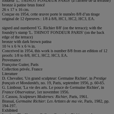
fondeur 'L. THINOT FONDEUR PARIS' (à l'arrière de la terrasse)
bronze à patine brun foncé
26 x 17 x 16 cm.
Conçue en 1954, cette œuvre porte le numéro 8/8 d’un tirage
original de 12 épreuves : 1/8 à 8/8, HC1, HC2, HC3, EA.
signed and numbered 'G. Richier 8/8' (on the terrace); with the
foundry's stamp 'L. THINOT FONDEUR PARIS' (on the back
edge of the terrace)
bronze with dark brown patina
10 ¼ x 6 ¾ x 6 ¼ in.
Conceived in 1954, this work is number 8/8 from an edition of 12
proofs: 1/8 to 8/8, HC1, HC2, HC3, EA.
Provenance
Françoise Guiter, Paris
Collection privée, France
Literature
D. Chevalier, 'Un grand sculpteur: Germaine Richier', in
Prestige
français et Mondanités
, no. 19, Paris, septembre 1956, p. 60-65.
G. Limbour, 'La vie des arts. Le pouce de Germaine Richier', in
France Observateur
, 1er novembre 1956.
J. Cassou,
Sculpteurs Modernes: Richier
, Paris, 1961.
Brassaï,
Germaine Richier: Les Artistes de ma vie
, Paris, 1982, pp.
194-197.
Exhibited