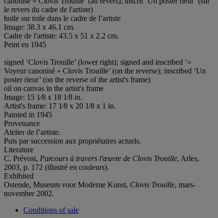
canonisé » Clovis Trouille’ (au revers); inscrit ‘Un poster rieur’ (sur
le revers du cadre de l'artiste)
huile sur toile dans le cadre de l’artiste
Image: 38.3 x 46.1 cm.
Cadre de l'artiste: 43.5 x 51 x 2.2 cm.
Peint en 1945
signed ‘Clovis Trouille’ (lower right); signed and inscribed ‘«
Voyeur canonisé » Clovis Trouille’ (on the reverse); inscribed ‘Un
poster rieur’ (on the reverse of the artist's frame)
oil on canvas in the artist's frame
Image: 15 1⁄8 x 18 1⁄8 in.
Artist's frame: 17 1⁄8 x 20 1⁄8 x 1 in.
Painted in 1945
Provenance
Atelier de l’artiste.
Puis par succession aux propriétaires actuels.
Literature
C. Prévost,
Parcours à travers l'œuvre de Clovis Trouille
, Arles,
2003, p. 172 (illustré en couleurs).
Exhibited
Ostende, Museum voor Moderne Kunst,
Clovis Trouille
, mars-
novembre 2002.
Conditions of sale