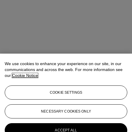
We use cookies to enhance your experience on our site, in our
communications and across the web. For more information see
our
Cookie Notice
COOKIE SETTINGS
Sonja Ganne
Chairwoman
sganne@christies.com
+33 (0)1 40 76 86 21
NECESSARY COOKIES ONLY
More from
Collection Danute et Alain
Mallart : Bruxelles - Paris - Vilnius
ACCEPT ALL