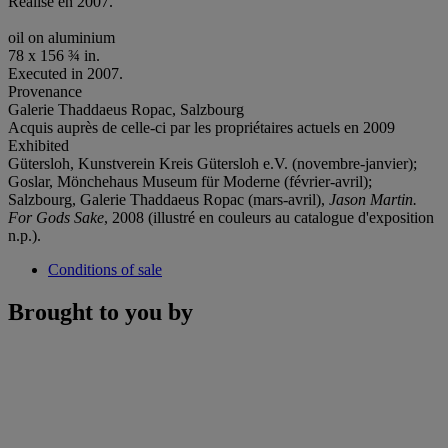
Réalisé en 2007.
oil on aluminium
78 x 156 ¾ in.
Executed in 2007.
Provenance
Galerie Thaddaeus Ropac, Salzbourg
Acquis auprès de celle-ci par les propriétaires actuels en 2009
Exhibited
Gütersloh, Kunstverein Kreis Gütersloh e.V. (novembre-janvier);
Goslar, Mönchehaus Museum für Moderne (février-avril);
Salzbourg, Galerie Thaddaeus Ropac (mars-avril),
Jason Martin.
For Gods Sake
, 2008 (illustré en couleurs au catalogue d'exposition
n.p.).
Conditions of sale
Brought to you by