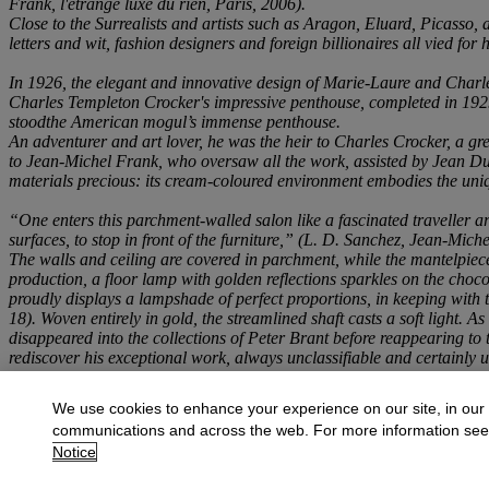
Frank, l'étrange luxe du rien, Paris, 2006).
Close to the Surrealists and artists such as Aragon, Eluard, Picasso, as
letters and wit, fashion designers and foreign billionaires all vied for 
In 1926, the elegant and innovative design of Marie-Laure and Charle
Charles Templeton Crocker's impressive penthouse, completed in 1929, 
stoodthe American mogul’s immense penthouse.
An adventurer and art lover, he was the heir to Charles Crocker, a gre
to Jean-Michel Frank, who oversaw all the work, assisted by Jean Dur
materials precious: its cream-coloured environment embodies the uni
“One enters this parchment-walled salon like a fascinated traveller arri
surfaces, to stop in front of the furniture,” (L. D. Sanchez, Jean-Mich
The walls and ceiling are covered in parchment, while the mantelpiec
production, a floor lamp with golden reflections sparkles on the choco
proudly displays a lampshade of perfect proportions, in keeping with 
18). Woven entirely in gold, the streamlined shaft casts a soft light
disappeared into the collections of Peter Brant before reappearing to 
rediscover his exceptional work, always unclassifiable and certainly 
More from
Collection Danute et Alain Malla
We use cookies to enhance your experience on our site, in our
communications and across the web. For more information se
View All
Notice
View All