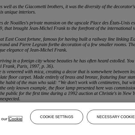
 well as the Giacometti brothers, it was the diversity of the decorator's
his unique interiors.
s de Noailles's private mansion on the upscale Place des États-Unis es
that brought Jean-Michel Frank to the forefront of the international sc
at East Coast fortune, famous for having built a railway line linking E
and and Pierre Legrain forthe decoration of a few smaller rooms. The 
que elegance of Jean-Michel Frank.
ving in a foreign city whose beauties he has often heard extolled. You ca
el Frank, Paris, 1997, p. 36).
e is veneered with mica, creating a decor that is somewhere between le
late floor carpet. Made entirely of brass and bronze, featuring four st
the habit of the man who said: “We don't work with centimetres, but wi
. As the only known example, the floor lamp presented here was commissi
the public for the first time during a 1992 auction at Christie's in Ne
unexpected.
rt : Bruxelles - Paris - Vilnius
COOKIE SETTINGS
NECESSARY COOKIE
e our
Cookie