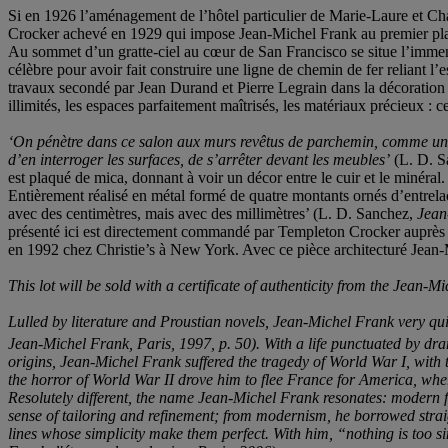
Si en 1926 l’aménagement de l’hôtel particulier de Marie-Laure et Cha
Crocker achevé en 1929 qui impose Jean-Michel Frank au premier plan
Au sommet d’un gratte-ciel au cœur de San Francisco se situe l’immense
célèbre pour avoir fait construire une ligne de chemin de fer reliant l
travaux secondé par Jean Durand et Pierre Legrain dans la décoration 
illimités, les espaces parfaitement maîtrisés, les matériaux précieux :
‘On pénètre dans ce salon aux murs revêtus de parchemin, comme un voy
d’en interroger les surfaces, de s’arrêter devant les meubles’
(L. D. S
est plaqué de mica, donnant à voir un décor entre le cuir et le minér
Entièrement réalisé en métal formé de quatre montants ornés d’entrelacs 
avec des centimètres, mais avec des millimètres’ (L. D. Sanchez,
Jean
présenté ici est directement commandé par Templeton Crocker auprès de l
en 1992 chez Christie’s à New York. Avec ce pièce architecturé Jean-M
This lot will be sold with a certificate of authenticity from the Jean
Lulled by literature and Proustian novels, Jean-Michel Frank very qui
Jean-Michel Frank, Paris, 1997, p. 50). With a life punctuated by dra
origins, Jean-Michel Frank suffered the tragedy of World War I, with th
the horror of World War II drove him to flee France for America, wher
Resolutely different, the name Jean-Michel Frank resonates: modern fo
sense of tailoring and refinement; from modernism, he borrowed strai
lines whose simplicity make them perfect. With him, “nothing is too si