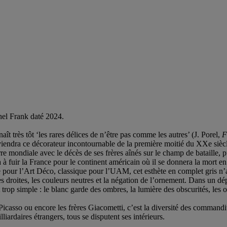
chel Frank daté 2024.
t très tôt ‘les rares délices de n’être pas comme les autres’ (J. Porel,
F
viendra ce décorateur incontournable de la première moitié du XXe sièc
re mondiale avec le décès de ses frères aînés sur le champ de bataille, p
 à fuir la France pour le continent américain où il se donnera la mort e
our l’Art Déco, classique pour l’UAM, cet esthète en complet gris n’app
nes droites, les couleurs neutres et la négation de l’ornement. Dans un
’est trop simple : le blanc garde des ombres, la lumière des obscurités, le
icasso ou encore les frères Giacometti, c’est la diversité des commanditai
iardaires étrangers, tous se disputent ses intérieurs.