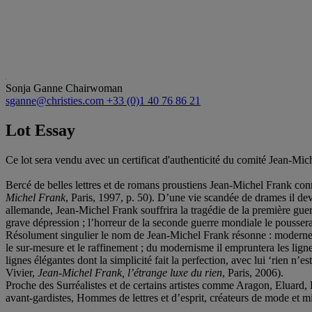
Sonja Ganne
Chairwoman
sganne@christies.com
+33 (0)1 40 76 86 21
Lot Essay
Ce lot sera vendu avec un certificat d'authenticité du comité Jean-Mi
Bercé de belles lettres et de romans proustiens Jean-Michel Frank connaî
Michel Frank
, Paris, 1997, p. 50). D’une vie scandée de drames il de
allemande, Jean-Michel Frank souffrira la tragédie de la première guer
grave dépression ; l’horreur de la seconde guerre mondiale le poussera
Résolument singulier le nom de Jean-Michel Frank résonne : moderne p
le sur-mesure et le raffinement ; du modernisme il empruntera les lig
lignes élégantes dont la simplicité fait la perfection, avec lui ‘rien n
Vivier,
Jean-Michel Frank, l’étrange luxe du rien
, Paris, 2006).
Proche des Surréalistes et de certains artistes comme Aragon, Eluard, P
avant-gardistes, Hommes de lettres et d’esprit, créateurs de mode et mill