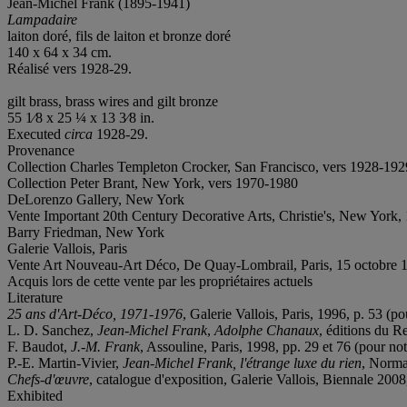
Jean-Michel Frank (1895-1941)
Lampadaire
laiton doré, fils de laiton et bronze doré
140 x 64 x 34 cm.
Réalisé vers 1928-29.
gilt brass, brass wires and gilt bronze
55 1⁄8 x 25 ¼ x 13 3⁄8 in.
Executed
circa
1928-29.
Provenance
Collection Charles Templeton Crocker, San Francisco, vers 1928-192
Collection Peter Brant, New York, vers 1970-1980
DeLorenzo Gallery, New York
Vente Important 20th Century Decorative Arts, Christie's, New York,
Barry Friedman, New York
Galerie Vallois, Paris
Vente Art Nouveau-Art Déco, De Quay-Lombrail, Paris, 15 octobre 1
Acquis lors de cette vente par les propriétaires actuels
Literature
25 ans d'Art-Déco, 1971-1976
, Galerie Vallois, Paris, 1996, p. 53 (p
L. D. Sanchez,
Jean-Michel Frank
,
Adolphe Chanaux
, éditions du R
F. Baudot,
J.-M. Frank
, Assouline, Paris, 1998, pp. 29 et 76 (pour no
P.-E. Martin-Vivier,
Jean-Michel Frank, l'étrange luxe du rien
, Norma
Chefs-d'œuvre
, catalogue d'exposition, Galerie Vallois, Biennale 2008
Exhibited