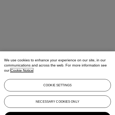
We use cookies to enhance your experience on our site, in our
communications and across the web. For more information see
our
Cookie Notice
COOKIE SETTINGS
Valérie Didier
Head of Department
vdidier@christies.com
+33 (0) 1 40 76 84 32
NECESSARY COOKIES ONLY
More from
20/21 CENTURY ART - Day