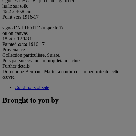
signé 'A LHOTE.' (en haut à gauche)
huile sur toile
46.2 x 30.8 cm.
Peint vers 1916-17
signed 'A LHOTE.' (upper left)
oil on canvas
18 ¼ x 12 1⁄8 in.
Painted
circa
1916-17
Provenance
Collection particulière, Suisse.
Puis par succession au propriétaire actuel.
Further details
Dominique Bermann Martin a confirmé l'authenticité de cette
œuvre.
Conditions of sale
Brought to you by