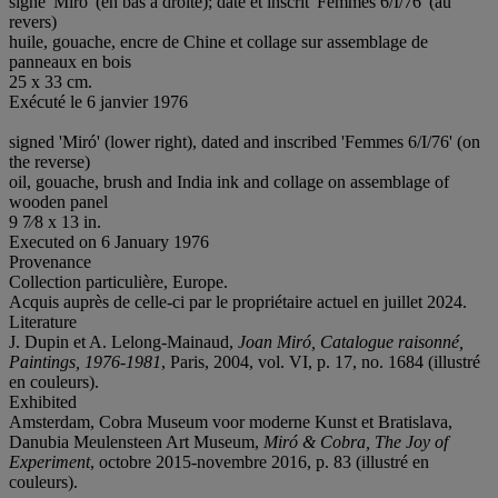
signé 'Miró' (en bas à droite); daté et inscrit 'Femmes 6/I/76' (au
revers)
huile, gouache, encre de Chine et collage sur assemblage de
panneaux en bois
25 x 33 cm.
Exécuté le 6 janvier 1976
signed 'Miró' (lower right), dated and inscribed 'Femmes 6/I/76' (on
the reverse)
oil, gouache, brush and India ink and collage on assemblage of
wooden panel
9 7⁄8 x 13 in.
Executed on 6 January 1976
Provenance
Collection particulière, Europe.
Acquis auprès de celle-ci par le propriétaire actuel en juillet 2024.
Literature
J. Dupin et A. Lelong-Mainaud,
Joan Miró, Catalogue raisonné,
Paintings, 1976-1981
, Paris, 2004, vol. VI, p. 17, no. 1684 (illustré
en couleurs).
Exhibited
Amsterdam, Cobra Museum voor moderne Kunst et Bratislava,
Danubia Meulensteen Art Museum,
Miró & Cobra, The Joy of
Experiment
, octobre 2015-novembre 2016, p. 83 (illustré en
couleurs).