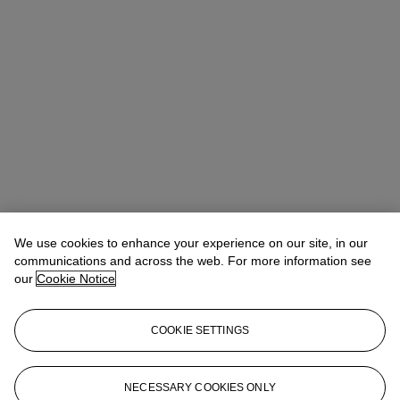
We use cookies to enhance your experience on our site, in our
communications and across the web. For more information see
our
Cookie Notice
COOKIE SETTINGS
Valérie Didier
Head of Department
vdidier@christies.com
+33 (0) 1 40 76 84 32
NECESSARY COOKIES ONLY