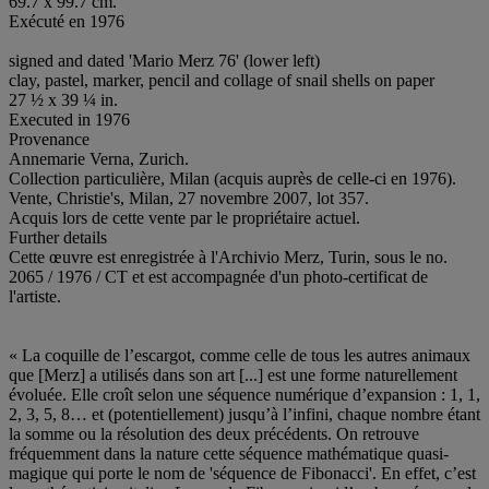
69.7 x 99.7 cm.
Exécuté en 1976
signed and dated 'Mario Merz 76' (lower left)
clay, pastel, marker, pencil and collage of snail shells on paper
27 ½ x 39 ¼ in.
Executed in 1976
Provenance
Annemarie Verna, Zurich.
Collection particulière, Milan (acquis auprès de celle-ci en 1976).
Vente, Christie's, Milan, 27 novembre 2007, lot 357.
Acquis lors de cette vente par le propriétaire actuel.
Further details
Cette œuvre est enregistrée à l'Archivio Merz, Turin, sous le no.
2065 / 1976 / CT et est accompagnée d'un photo-certificat de
l'artiste.
« La coquille de l’escargot, comme celle de tous les autres animaux
que [Merz] a utilisés dans son art [...] est une forme naturellement
évoluée. Elle croît selon une séquence numérique d’expansion : 1, 1,
2, 3, 5, 8… et (potentiellement) jusqu’à l’infini, chaque nombre étant
la somme ou la résolution des deux précédents. On retrouve
fréquemment dans la nature cette séquence mathématique quasi-
magique qui porte le nom de 'séquence de Fibonacci'. En effet, c’est