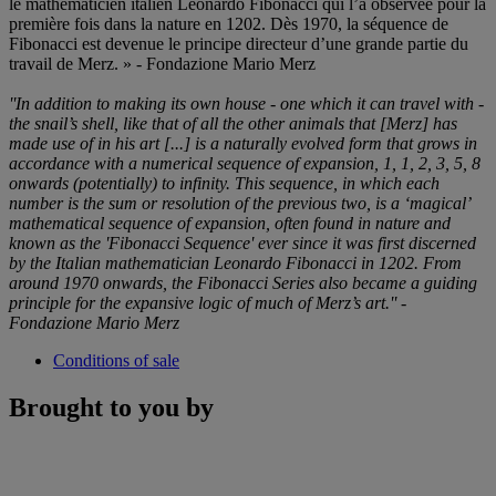
le mathématicien italien Leonardo Fibonacci qui l’a observée pour la
première fois dans la nature en 1202. Dès 1970, la séquence de
Fibonacci est devenue le principe directeur d’une grande partie du
travail de Merz. » - Fondazione Mario Merz
''In addition to making its own house - one which it can travel with -
the snail’s shell, like that of all the other animals that [Merz] has
made use of in his art [...] is a naturally evolved form that grows in
accordance with a numerical sequence of expansion, 1, 1, 2, 3, 5, 8
onwards (potentially) to infinity. This sequence, in which each
number is the sum or resolution of the previous two, is a ‘magical’
mathematical sequence of expansion, often found in nature and
known as the 'Fibonacci Sequence' ever since it was first discerned
by the Italian mathematician Leonardo Fibonacci in 1202. From
around 1970 onwards, the Fibonacci Series also became a guiding
principle for the expansive logic of much of Merz’s art.'' -
Fondazione Mario Merz
Conditions of sale
Brought to you by