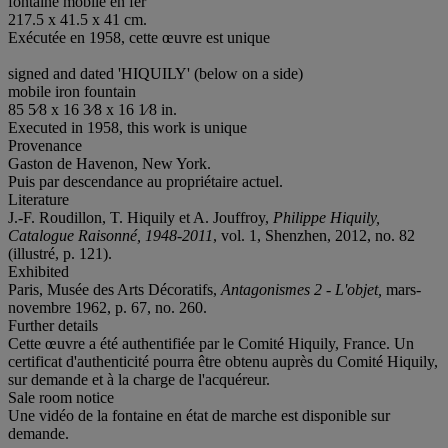
fontaine mobile en fer
217.5 x 41.5 x 41 cm.
Exécutée en 1958, cette œuvre est unique
signed and dated 'HIQUILY' (below on a side)
mobile iron fountain
85 5⁄8 x 16 3⁄8 x 16 1⁄8 in.
Executed in 1958, this work is unique
Provenance
Gaston de Havenon, New York.
Puis par descendance au propriétaire actuel.
Literature
J.-F. Roudillon, T. Hiquily et A. Jouffroy,
Philippe Hiquily,
Catalogue Raisonné, 1948-2011
, vol. 1, Shenzhen, 2012, no. 82
(illustré, p. 121).
Exhibited
Paris, Musée des Arts Décoratifs,
Antagonismes 2 - L'objet,
mars-
novembre 1962, p. 67, no. 260.
Further details
Cette œuvre a été authentifiée par le Comité Hiquily, France. Un
certificat d'authenticité pourra être obtenu auprès du Comité Hiquily,
sur demande et à la charge de l'acquéreur.
Sale room notice
Une vidéo de la fontaine en état de marche est disponible sur
demande.