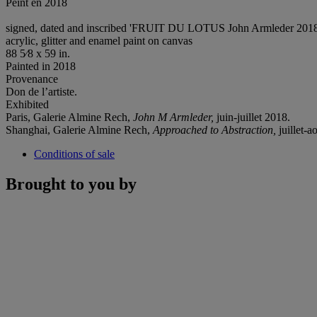
Peint en 2018
signed, dated and inscribed 'FRUIT DU LOTUS John Armleder 2018' 
acrylic, glitter and enamel paint on canvas
88 5⁄8 x 59 in.
Painted in 2018
Provenance
Don de l’artiste.
Exhibited
Paris, Galerie Almine Rech,
John M Armleder,
juin-juillet 2018.
Shanghai, Galerie Almine Rech,
Approached to Abstraction,
juillet-a
Conditions of sale
Brought to you by