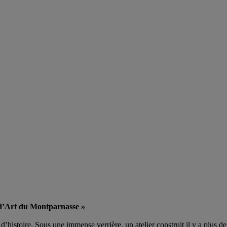
 d’Art du Montparnasse »
 d’histoire. Sous une immense verrière, un atelier construit il y a plus d