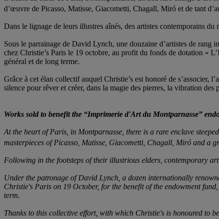
d’œuvre de Picasso, Matisse, Giacometti, Chagall, Miró et de tant d’a
Dans le lignage de leurs illustres aînés, des artistes contemporains d
Sous le parrainage de David Lynch, une douzaine d’artistes de rang in
chez Christie’s Paris le 19 octobre, au profit du fonds de dotation « L
général et de long terme.
Grâce à cet élan collectif auquel Christie’s est honoré de s’associer, l’
silence pour rêver et créer, dans la magie des pierres, la vibration de
Works sold to benefit the “Imprimerie d'Art du Montparnasse” en
At the heart of Paris, in Montparnasse, there is a rare enclave steepe
masterpieces of Picasso, Matisse, Giacometti, Chagall, Miró and a g
Following in the footsteps of their illustrious elders, contemporary ar
Under the patronage of David Lynch, a dozen internationally renowned 
Christie's Paris on 19 October, for the benefit of the endowment fun
term.
Thanks to this collective effort, with which Christie's is honoured to 