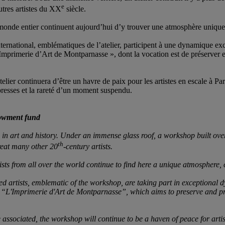
e
utres artistes du XX
siècle.
u monde entier continuent aujourd’hui d’y trouver une atmosphère unique 
ternational, emblématiques de l’atelier, participent à une dynamique ex
’Imprimerie d’Art de Montparnasse », dont la vocation est de préserver e
atelier continuera d’être un havre de paix pour les artistes en escale à Pa
s presses et la rareté d’un moment suspendu.
dowment fund
d in art and history. Under an immense glass roof, a workshop built ove
th
reat many other 20
-century artists.
tists from all over the world continue to find here a unique atmosphere, 
artists, emblematic of the workshop, are taking part in exceptional dy
d, “L'Imprimerie d'Art de Montparnasse”, which aims to preserve and pr
be associated, the workshop will continue to be a haven of peace for art