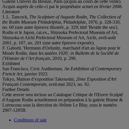
Galerie Univers du Bronze, Paris (acquis au cours de cette vente).
Acquis auprès de celle-ci par le propriétaire actuel en février 2008.
Literature
J. L. Tancock,
The Sculpture of Auguste Rodin, The Collection of
the Rodin Museum Philadelphia
, Philadelphie, 1976, p. 328-330,
no. 60 (une autre épreuve illustrée, p. 329; titré 'Beside the sea').
Rodin et le Japon, cat.ex., Shizuoka Prefectoral Museum of Art,
Shizuoka et Aichi Prefectoral Museum of Art, Aichi, avril-août
2001, p. 107, no. 201 (une autre épreuve exposée).
F. Gaborit, 'Hermann d'Oelsnitz, marchand d'art au Japon pour le
Musée Rodin, dans les années 1920',
in
Bulletin de la Société de
l’Histoire de l’Art français
, 2010, p. 299.
Exhibited
San Francisco, Civic Auditorium,
An Exhibition of Contemporary
French Art
, janvier 1923.
Tokyo, Maison d’exposition Takenodai,
2ème Exposition d'Art
Français Contemporain
, avril-mai 2023, no. 92.
Further Details
Cette œuvre sera incluse au Catalogue Critique de l'Œuvre Sculpté
d'Auguste Rodin actuellement en préparation à la galerie Brame &
Lorenceau sous la direction de Jérôme Le Blay, sous le numéro
2007-1285B.
Conditions of sale