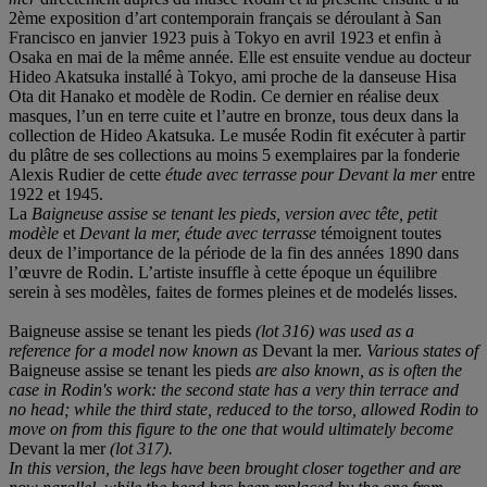
2ème exposition d’art contemporain français se déroulant à San
Francisco en janvier 1923 puis à Tokyo en avril 1923 et enfin à
Osaka en mai de la même année. Elle est ensuite vendue au docteur
Hideo Akatsuka installé à Tokyo, ami proche de la danseuse Hisa
Ota dit Hanako et modèle de Rodin. Ce dernier en réalise deux
masques, l’un en terre cuite et l’autre en bronze, tous deux dans la
collection de Hideo Akatsuka. Le musée Rodin fit exécuter à partir
du plâtre de ses collections au moins 5 exemplaires par la fonderie
Alexis Rudier de cette
étude avec terrasse pour Devant la mer
entre
1922 et 1945.
La
Baigneuse assise se tenant les pieds, version avec tête, petit
modèle
et
Devant la mer, étude avec terrasse
témoignent toutes
deux de l’importance de la période de la fin des années 1890 dans
l’œuvre de Rodin. L’artiste insuffle à cette époque un équilibre
serein à ses modèles, faites de formes pleines et de modelés lisses.
Baigneuse assise se tenant les pieds
(lot 316) was used as a
reference for a model now known as
Devant la mer.
Various states of
Baigneuse assise se tenant les pieds
are also known, as is often the
case in Rodin's work: the second state has a very thin terrace and
no head; while the third state, reduced to the torso, allowed Rodin to
move on from this figure to the one that would ultimately become
Devant la mer
(lot 317).
In this version, the legs have been brought closer together and are