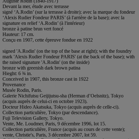
Auguste Rodin (1840-1917)
Devant la mer, étude avec terrasse
signé ‘A.Rodin’ (sur la terrasse à droite); avec la marque du fondeur
‘Alexis Rudier Fondeur PARIS’ (à l'arrière de la base); avec la
signature en relief ‘A.Rodin’ (à l'intérieur)
bronze à patine brun vert foncé
Hauteur: 17 cm.
Conçu en 1907, cette épreuve fondue en 1922
signed 'A.Rodin' (on the top of the base at right); with the foundry
mark 'Alexis Rudier Fondeur PARIS' (at the back of the base); with
the raised signature 'A.Rodin' (on the inside)
bronze with greenish dark brown patina
Hieght: 6 ¾ in.
Conceived in 1907, this bronze cast in 1922
Provenance
Musée Rodin, Paris.
Galerie Nichifutsu Geijijutsu-sha (Herman d’Oelsnitz), Tokyo
(acquis auprès de celui-ci en octobre 1923).
Docteur Hideo Akatsuka, Tokyo (acquis auprès de celle-ci).
Collection particulière, Tokyo (par descendance).
Fuji Television Gallery, Tokyo.
Vente, Me. Loudmer, Paris, 9 décembre 1996, lot 15.
Collection particulière, France (acquis au cours de cette vente);
vente, Christie's, Paris, 3 décembre 2007, lot 59.