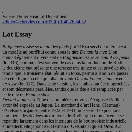
Valérie Didier
Head of Department
vdidier@christies.com
+33 (0) 1 40 76 84 32
Lot Essay
Baigneuse assise se tenant les pieds
(lot 316) a servi de référence à
un modèle aujourd'hui connu sous le titre
Devant la mer.
L’on
connait également divers état de
Baigneuse assise se tenant les pieds
(lot 316), comme c’est souvent le cas dans la production de Rodin:
le deuxième état présente une terrasse très mince et est privé de tête ;
tandis que le troisième état, réduit au torse, permit à Rodin de passer
de cette figure à celle qui allait devenir
Devant la mer, étude avec
terrasse
(lot 317). Dans cette version, les jambes ont été rapprochées
et sont désormais parallèles, tandis que la tête a été remplacée par
celle dite de
Femme slave
.
Devant la mer
est l’une des premières œuvres d’Auguste Rodin a
avoir été exposée au Japon. Le marchand d’art Henri (Herman)
d’Oelsnitz organise, entre 1922 et 1931, une série d’expositions
commerciales dédiées aux œuvres de Rodin qui commencent à se
répandre largement dans les intérieurs de la bourgeoisie industrielle
et intellectuelle japonaise. Herman d’Oelsnitz acquiert
Devant la
mer
directement auprès du musée Rodin et la présente ensuite à la