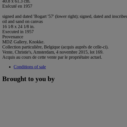
40.8 x 61.3 cm.
Exécuté en 1957
signed and dated 'Bogart '57' (lower right); signed, dated and inscribe
oil and sand on canvas
16 1⁄8 x 24 1⁄8 in.
Executed in 1957
Provenance
MDZ Gallery, Knokke.
Collection particulière, Belgique (acquis auprès de celle-ci).
Vente, Christie's, Amsterdam, 4 novembre 2015, lot 169.
Acquis au cours de cette vente par le propriétaire actuel.
Conditions of sale
Brought to you by