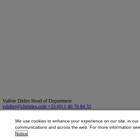
Valérie Didier
Head of Department
vdidier@christies.com
+33 (0) 1 40 76 84 32
More from
20/21 CENTURY ART - Day Sa
We use cookies to enhance your experience on our site, in our
communications and across the web. For more information se
View All
Notice
View All