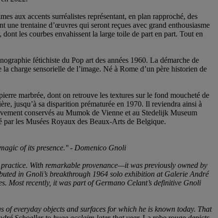
imes aux accents surréalistes représentant, en plan rapproché, des
lisant une trentaine d’œuvres qui seront reçues avec grand enthousiasme
ont les courbes envahissent la large toile de part en part. Tout en
nographie fétichiste du Pop art des années 1960. La démarche de
e la charge sensorielle de l’image. Né à Rome d’un père historien de
pierre marbrée, dont on retrouve les textures sur le fond moucheté de
ière, jusqu’à sa disparition prématurée en 1970. Il reviendra ainsi à
pectivement conservés au Mumok de Vienne et au Stedelijk Museum
ité par les Musées Royaux des Beaux-Arts de Belgique.
agic of its presence.'' -
Domenico Gnoli
 practice. With remarkable provenance—it was previously owned by
ebuted in Gnoli’s breakthrough 1964 solo exhibition at Galerie André
. Most recently, it was part of Germano Celant’s definitive Gnoli
ngs of everyday objects and surfaces for which he is known today. That
ndré Schoeller to huge acclaim later that year.
La robe rouge
depicts