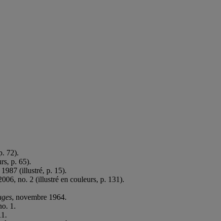
p. 72).
rs, p. 65).
987 (illustré, p. 15).
06, no. 2 (illustré en couleurs, p. 131).
uges
, novembre 1964.
no. 1.
11.