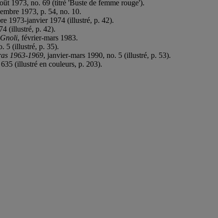
-août 1973, no. 69 (titré 'Buste de femme rouge').
embre 1973, p. 54, no. 10.
e 1973-janvier 1974 (illustré, p. 42).
74 (illustré, p. 42).
 Gnoli
, février-mars 1983.
. 5 (illustré, p. 35).
ras 1963-1969
, janvier-mars 1990, no. 5 (illustré, p. 53).
 635 (illustré en couleurs, p. 203).