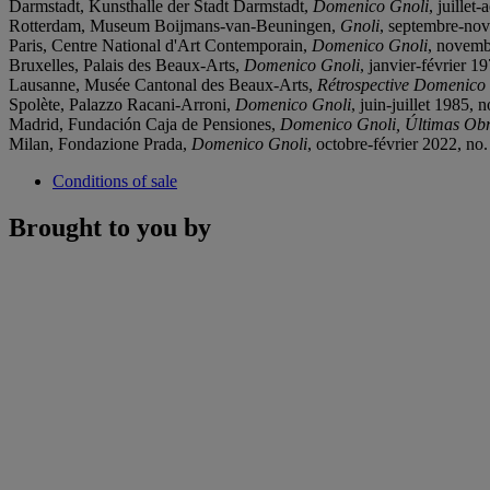
Darmstadt, Kunsthalle der Stadt Darmstadt,
Domenico Gnoli
, juillet
Rotterdam, Museum Boijmans-van-Beuningen,
Gnoli
, septembre-nov
Paris, Centre National d'Art Contemporain,
Domenico Gnoli
, novembr
Bruxelles, Palais des Beaux-Arts,
Domenico Gnoli
, janvier-février 19
Lausanne, Musée Cantonal des Beaux-Arts,
Rétrospective Domenico
Spolète, Palazzo Racani-Arroni,
Domenico Gnoli
, juin-juillet 1985, no
Madrid, Fundación Caja de Pensiones,
Domenico Gnoli, Últimas Ob
Milan, Fondazione Prada,
Domenico Gnoli
, octobre-février 2022, no.
Conditions of sale
Brought to you by