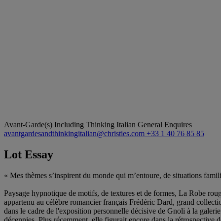
Avant-Garde(s) Including Thinking Italian
General Enquires
avantgardesandthinkingitalian@christies.com
+33 1 40 76 85 85
Lot Essay
« Mes thèmes s’inspirent du monde qui m’entoure, de situations familia
Paysage hypnotique de motifs, de textures et de formes, La Robe roug
appartenu au célèbre romancier français Frédéric Dard, grand collecti
dans le cadre de l'exposition personnelle décisive de Gnoli à la galer
décennies. Plus récemment, elle figurait encore dans la rétrospectiv