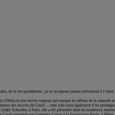
les, de la vie quotidienne ; je ne m'oppose jamais activement à l’objet
e (1964) est une œuvre majeure qui marque les débuts de la maturité a
onneur des œuvres de Gnoli –, cette toile jouit également d’un prestigie
ie André Schoeller, à Paris, elle a été présentée dans de nombreux musé
e de Gnoli organisée par Germano Celant à la Fondazione Prada, à Milan,