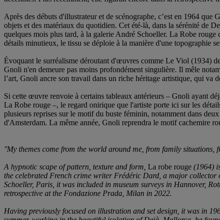
Après des débuts d'illustrateur et de scénographe, c’est en 1964 que Gn
objets et des matériaux du quotidien. Cet été-là, dans la sérénité de D
quelques mois plus tard, à la galerie André Schoeller. La Robe rouge d
détails minutieux, le tissu se déploie à la manière d'une topographie se
Évoquant le surréalisme déroutant d'œuvres comme Le Viol (1934) de 
Gnoli n'en demeure pas moins profondément singulière. Il mêle notamme
l’art, Gnoli ancre son travail dans un riche héritage artistique, qui v
Si cette œuvre renvoie à certains tableaux antérieurs – Gnoli ayant dé
La Robe rouge –, le regard onirique que l'artiste porte ici sur les déta
plusieurs reprises sur le motif du buste féminin, notamment dans deu
d'Amsterdam. La même année, Gnoli reprendra le motif cachemire roug
''My themes come from the world around me, from family situations, from
A hypnotic scape of pattern, texture and form,
La robe rouge
(1964) i
the celebrated French crime writer Frédéric Dard, a major collector o
Schoeller, Paris, it was included in museum surveys in Hannover, Rot
retrospective at the Fondazione Prada, Milan in 2022.
Having previously focused on illustration and set design, it was in 19
summer, working in the beautiful isolation of Deià, Mallorca, he foun