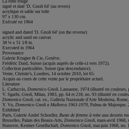
La robe rouge
signé et daté 'D. Gnoli 64' (au revers)
acrylique et sable sur toile
97 x 130 cm.
Exécuté en 1964
signed and dated 'D. Gnoli 64' (on the reverse)
acrylic and sand on canvas
38 ¼ x 51 1⁄8 in.
Executed in 1964
Provenance
Galerie Krugier & Cie, Genève.
Frédéric Dard, Suisse (acquis auprès de celle-ci vers 1972).
Collection particulière, Suisse (par descendance).
Vente, Christie's, Londres, 14 octobre 2010, lot 65.
Acquis au cours de cette vente par le propriétaire actuel.
Literature
L. Carluccio,
Domenico Gnoli
, Lausanne, 1974 (illustré en couleurs, 
V. Sgarbi,
Gnoli
, Milan, 1983, pp. 64 et 218, no. 93 (illustré en couleu
Domenico Gnoli
, cat. ex., Galleria Nazionale d'Arte Moderna, Rome, 1
Y. Vu,
Domenico Gnoli a Mallorca 1963-1970
, Palma de Majorque, 20
Exhibited
Paris, Galerie André Schoeller,
Buste de femme à
robe aux dessins ro
Bruxelles, Palais des Beaux-Arts,
Domenico Gnoli
, mars-avril 1968, 
Hanovre, Kestner Gesellschaft,
Domenico Gnoli
, mai-juin 1968, no. 