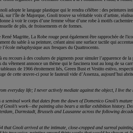
oli adopte le langage plastique qui le rendra célèbre : des peintures int
eià, sur l’île de Majorque, Gnoli trouve sa véritable voix d’artiste, réa
onne à voir le corps d’une femme vêtue d’une robe à motifs cachemire, d
nsuelle de plis, de froissements et de formes.
René Magritte, La Robe rouge peut également être rapprochée de l'ico
nt du sable à sa peinture, créant ainsi une surface tactile qui accentu
a de l’école métaphysique aux fresques du Quattrocento.
jà eu recours à des coulures de pigments pour simuler l’apparence de la 
ils du vêtement annonce un thème qui le fascinera tout au long de sa carr
x tableaux de 1966 étroitement liés, Green Bust et Vestito estivo, res
e de cette œuvre-ci pour le fauteuil vide d’Assenza, aujourd’hui abr
 everyday life; I never actively mediate against the object, I live the m
s a seminal work that dates from the dawn of Domenico Gnoli’s mature
f Gnoli’s work—the painting also bears a stellar exhibition history. D
terdam, Darmstadt, Brussels and Lausanne across the following decades
64 that Gnoli arrived at the intimate, close-cropped and surreal painti
d his true voice, painting around thirty works that would be shown at A