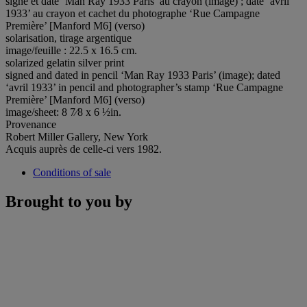
signé et daté ‘Man Ray 1933 Paris’ au crayon (image) ; daté ‘avril
1933’ au crayon et cachet du photographe ‘Rue Campagne
Première’ [Manford M6] (verso)
solarisation, tirage argentique
image/feuille : 22.5 x 16.5 cm.
solarized gelatin silver print
signed and dated in pencil ‘Man Ray 1933 Paris’ (image); dated
‘avril 1933’ in pencil and photographer’s stamp ‘Rue Campagne
Première’ [Manford M6] (verso)
image/sheet: 8 7⁄8 x 6 ½in.
Provenance
Robert Miller Gallery, New York
Acquis auprès de celle-ci vers 1982.
Conditions of sale
Brought to you by