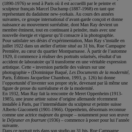
(1890-1976) se rend à Paris où il est accueilli par le peintre et
sculpteur français Marcel Duchamp (1887-1968) en tant que
représentant du dadaïsme new-yorkais. Au cours des années
suivantes, ce groupe international d’avant-garde conçoit et donne
naissance au mouvement surréaliste, dont Man Ray devient un
membre éminent, tout en continuant à peindre, mais avec une
nouvelle énergie et vigueur qu’il consacre à la photographie.
Pour satisfaire ses désirs d’expérimentation, Man Ray s’installe en
juillet 1922 dans un atelier d'artiste situé au 31 bis, Rue Campagne
Première, au cœur du quartier Montparnasse. À partir de l’automne
1929, il commence à réaliser des portraits solarisés, résultat d’un
accident de laboratoire qu’il transforme en une véritable expression
artistique. Cette « inversion partielle des valeurs sur une
photographie » (Dominique Baqué,
Les Documents de la modernité
,
Paris, Éditions Jacqueline Chambon, 1993, p. 126) lui donne
l’opportunité d’inventer son propre style, devenant par là même une
figure de proue du surréalisme et de la modernité.
En 1932, Man Ray fait la rencontre de Meret Oppenheim (1913-
1985), une jeune artiste suisse d’origine allemande récemment
installée à Paris, par l’intermédiaire du sculpteur et peintre suisse
Alberto Giacometti (1901-1966). Oppenheim, désormais reconnue
comme une actrice majeure du groupe – notamment pour son œuvre
le
Déjeuner en fourrure
(1936) – commence à poser pour lui l’année
suivante.
Dans ce portrait pris dans son studio au 31 bis, Rue Campagne