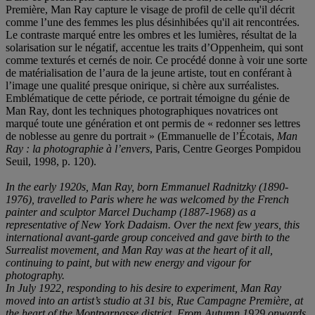
Première, Man Ray capture le visage de profil de celle qu'il décrit
comme l’une des femmes les plus désinhibées qu'il ait rencontrées.
Le contraste marqué entre les ombres et les lumières, résultat de la
solarisation sur le négatif, accentue les traits d’Oppenheim, qui sont
comme texturés et cernés de noir. Ce procédé donne à voir une sorte
de matérialisation de l’aura de la jeune artiste, tout en conférant à
l’image une qualité presque onirique, si chère aux surréalistes.
Emblématique de cette période, ce portrait témoigne du génie de
Man Ray, dont les techniques photographiques novatrices ont
marqué toute une génération et ont permis de « redonner ses lettres
de noblesse au genre du portrait » (Emmanuelle de l’Écotais,
Man
Ray : la photographie à l’envers
, Paris, Centre Georges Pompidou
Seuil, 1998, p. 120).
In the early 1920s, Man Ray, born Emmanuel Radnitzky (1890-
1976), travelled to Paris where he was welcomed by the French
painter and sculptor Marcel Duchamp (1887-1968) as a
representative of New York Dadaism. Over the next few years, this
international avant-garde group conceived and gave birth to the
Surrealist movement, and Man Ray was at the heart of it all,
continuing to paint, but with new energy and vigour for
photography.
In July 1922, responding to his desire to experiment, Man Ray
moved into an artist’s studio at 31 bis, Rue Campagne Première, at
the heart of the Montparnasse district. From Autumn 1929 onwards,