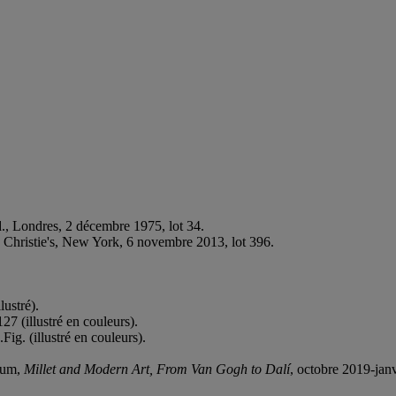
., Londres, 2 décembre 1975, lot 34.
e, Christie's, New York, 6 novembre 2013, lot 396.
lustré).
127 (illustré en couleurs).
ig. (illustré en couleurs).
eum,
Millet and Modern Art,
From Van Gogh to Dalí
, octobre 2019-janvi