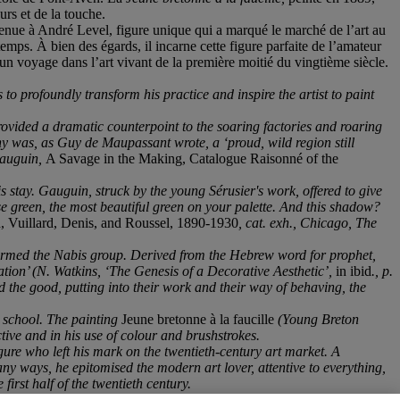
urs et de la touche.
tenue à André Level, figure unique qui a marqué le marché de l’art au
 temps. À bien des égards, il incarne cette figure parfaite de l’amateur
 un voyage dans l’art vivant de la première moitié du vingtième siècle.
o profoundly transform his practice and inspire the artist to paint
rovided a dramatic counterpoint to the soaring factories and roaring
tany was, as Guy de Maupassant wrote, a ‘proud, wild region still
 Gauguin,
A Savage in the Making, Catalogue Raisonné of the
 stay. Gauguin, struck by the young Sérusier's work, offered to give
se green, the most beautiful green on your palette. And this shadow?
, Vuillard, Denis, and Roussel, 1890-1930
, cat. exh., Chicago, The
formed the Nabis group. Derived from the Hebrew word for prophet,
ration’ (N. Watkins, ‘The Genesis of a Decorative Aesthetic’,
in ibid
., p.
nd the good, putting into their work and their way of behaving, the
n school. The painting
Jeune bretonne à la faucille
(Young Breton
tive and in his use of colour and brushstrokes.
gure who left his mark on the twentieth-century art market. A
any ways, he epitomised the modern art lover, attentive to everything,
e first half of the twentieth century.