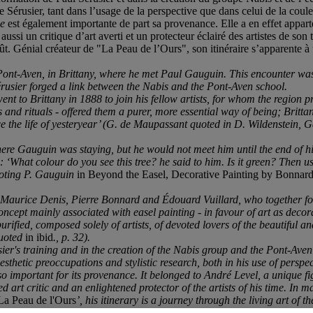
 Sérusier, tant dans l’usage de la perspective que dans celui de la coule
le
est également importante de part sa provenance. Elle a en effet appar
ussi un critique d’art averti et un protecteur éclairé des artistes de son
oût. Génial créateur de "La Peau de l’Ours", son itinéraire s’apparente à
Pont-Aven, in Brittany, where he met Paul Gauguin. This encounter was t
érusier forged a link between the Nabis and the Pont-Aven school.
nt to Brittany in 1888 to join his fellow artists, for whom the region p
ons and rituals - offered them a purer, more essential way of being; Brit
ence the life of yesteryear’ (G. de Maupassant quoted in D. Wildenstein,
re Gauguin was staying, but he would not meet him until the end of his
: ‘What colour do you see this tree? he said to him. Is it green? Then u
quoting P. Gauguin
in Beyond the Easel, Decorative Painting by Bonnard
nds Maurice Denis, Pierre Bonnard and Édouard Vuillard, who together 
concept mainly associated with easel painting - in favour of art as deco
rified, composed solely of artists, of devoted lovers of the beautiful a
quoted
in ibid
., p. 32).
ier's training and in the creation of the Nabis group and the Pont-Ave
sthetic preoccupations and stylistic research, both in his use of perspec
so important for its provenance. It belonged to André Level, a unique fi
art critic and an enlightened protector of the artists of his time. In m
La Peau de l'Ours
’, his itinerary is a journey through the living art of th