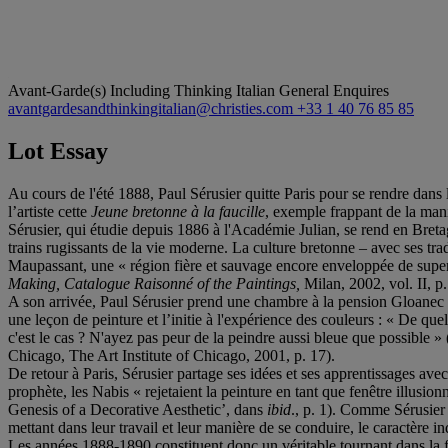
Avant-Garde(s) Including Thinking Italian
General Enquires
avantgardesandthinkingitalian@christies.com
+33 1 40 76 85 85
Lot Essay
Au cours de l'été 1888, Paul Sérusier quitte Paris pour se rendre dans
l’artiste cette
Jeune bretonne à la faucille
, exemple frappant de la maniè
Sérusier, qui étudie depuis 1886 à l'Académie Julian, se rend en Breta
trains rugissants de la vie moderne. La culture bretonne – avec ses tradi
Maupassant, une « région fière et sauvage encore enveloppée de supersti
Making, Catalogue Raisonné of the Paintings,
Milan, 2002, vol. II, p.
A son arrivée, Paul Sérusier prend une chambre à la pension Gloanec où
une leçon de peinture et l’initie à l'expérience des couleurs : « De quelle
c'est le cas ? N'ayez pas peur de la peindre aussi bleue que possible 
Chicago, The Art Institute of Chicago, 2001, p. 17).
De retour à Paris, Sérusier partage ses idées et ses apprentissages a
prophète, les Nabis « rejetaient la peinture en tant que fenêtre illusio
Genesis of a Decorative Aesthetic’, dans
ibid
., p. 1). Comme Sérusier 
mettant dans leur travail et leur manière de se conduire, le caractère in
Les années 1888-1890 constituent donc un véritable tournant dans la 