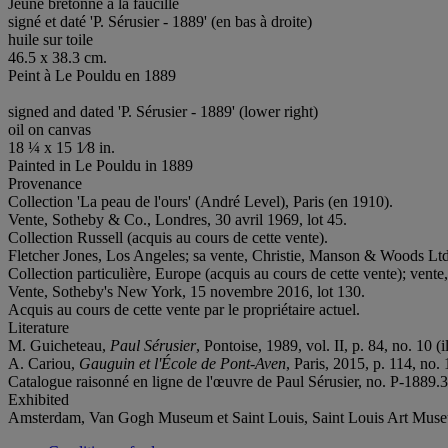
Jeune bretonne à la faucille
signé et daté 'P. Sérusier - 1889' (en bas à droite)
huile sur toile
46.5 x 38.3 cm.
Peint à Le Pouldu en 1889
signed and dated 'P. Sérusier - 1889' (lower right)
oil on canvas
18 ¼ x 15 1⁄8 in.
Painted in Le Pouldu in 1889
Provenance
Collection 'La peau de l'ours' (André Level), Paris (en 1910).
Vente, Sotheby & Co., Londres, 30 avril 1969, lot 45.
Collection Russell (acquis au cours de cette vente).
Fletcher Jones, Los Angeles; sa vente, Christie, Manson & Woods Ltd
Collection particulière, Europe (acquis au cours de cette vente); vent
Vente, Sotheby's New York, 15 novembre 2016, lot 130.
Acquis au cours de cette vente par le propriétaire actuel.
Literature
M. Guicheteau,
Paul Sérusier
, Pontoise, 1989, vol. II, p. 84, no. 10 (il
A. Cariou,
Gauguin et l'École de Pont-
Aven
, Paris, 2015, p. 114, no. 
Catalogue raisonné en ligne de l'œuvre de Paul Sérusier, no. P-1889.3.F
Exhibited
Amsterdam, Van Gogh Museum et Saint Louis, Saint Louis Art Mus