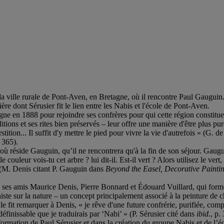
 la ville rurale de Pont-Aven, en Bretagne, où il rencontre Paul Gauguin
re dont Sérusier fit le lien entre les Nabis et l'école de Pont-Aven.
gne en 1888 pour rejoindre ses confrères pour qui cette région constitue
tions et ses rites bien préservés – leur offre une manière d'être plus pur
tion... Il suffit d'y mettre le pied pour vivre la vie d'autrefois » (G.
 365).
 réside Gauguin, qu’il ne rencontrera qu'à la fin de son séjour. Gauguin
 couleur vois-tu cet arbre ? lui dit-il. Est-il vert ? Alors utilisez le vert
» (M. Denis citant P. Gauguin dans
Beyond the Easel, Decorative Painti
vec ses amis Maurice Denis, Pierre Bonnard et Édouard Vuillard, qui for
nniste sur la nature – un concept principalement associé à la peinture de 
le fit remarquer à Denis, « je rêve d'une future confrérie, purifiée, c
définissable que je traduirais par ‘Nabi’ » (P. Sérusier cité dans
ibid
., p.
formation de Paul Sérusier et dans la création du groupe Nabis et de l