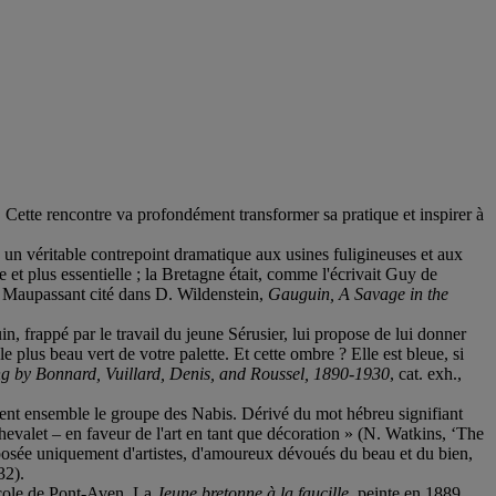
. Cette rencontre va profondément transformer sa pratique et inspirer à
 un véritable contrepoint dramatique aux usines fuligineuses et aux
e et plus essentielle ; la Bretagne était, comme l'écrivait Guy de
 de Maupassant cité dans D. Wildenstein,
Gauguin, A Savage in the
, frappé par le travail du jeune Sérusier, lui propose de lui donner
, le plus beau vert de votre palette. Et cette ombre ? Elle est bleue, si
ng by Bonnard, Vuillard, Denis, and Roussel, 1890-1930
, cat. exh.,
ment ensemble le groupe des Nabis. Dérivé du mot hébreu signifiant
chevalet – en faveur de l'art en tant que décoration » (N. Watkins, ‘The
omposée uniquement d'artistes, d'amoureux dévoués du beau et du bien,
 32).
’école de Pont-Aven. La
Jeune bretonne à la faucille,
peinte en 1889,