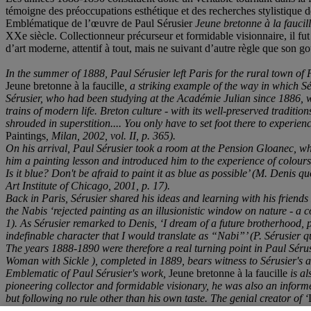
témoigne des préoccupations esthétique et des recherches stylistique de
Emblématique de l’œuvre de Paul Sérusier
Jeune bretonne à la faucil
XXe siècle. Collectionneur précurseur et formidable visionnaire, il fut a
d’art moderne, attentif à tout, mais ne suivant d’autre règle que son g
In the summer of 1888, Paul Sérusier left Paris for the rural town of 
Jeune bretonne à la faucille
, a striking example of the way in which S
Sérusier, who had been studying at the Académie Julian since 1886, we
trains of modern life. Breton culture - with its well-preserved traditi
shrouded in superstition.... You only have to set foot there to experi
Paintings
, Milan, 2002, vol. II, p. 365).
On his arrival, Paul Sérusier took a room at the Pension Gloanec, whe
him a painting lesson and introduced him to the experience of colours
Is it blue? Don't be afraid to paint it as blue as possible’ (M. Denis 
Art Institute of Chicago, 2001, p. 17).
Back in Paris, Sérusier shared his ideas and learning with his frie
the Nabis ‘rejected painting as an illusionistic window on nature - a 
1). As Sérusier remarked to Denis, ‘I dream of a future brotherhood, pu
indefinable character that I would translate as “Nabi”’ (P. Sérusier 
The years 1888-1890 were therefore a real turning point in Paul Sérus
Woman with Sickle ), completed in 1889, bears witness to Sérusier's ae
Emblematic of Paul Sérusier's work,
Jeune bretonne à la faucille
is al
pioneering collector and formidable visionary, he was also an informed 
but following no rule other than his own taste. The genial creator of ‘