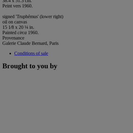
38.4 x 51.3 cm.
Peint vers 1960.
signed 'Truphémus' (lower right)
oil on canvas
15 1⁄8 x 20 ¼ in.
Painted
circa
1960.
Provenance
Galerie Claude Bernard, Paris
Conditions of sale
Brought to you by