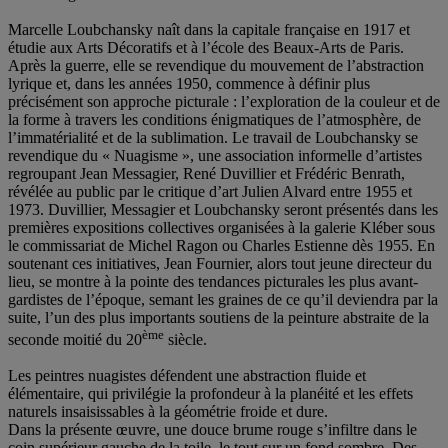
Marcelle Loubchansky naît dans la capitale française en 1917 et
étudie aux Arts Décoratifs et à l’école des Beaux-Arts de Paris.
Après la guerre, elle se revendique du mouvement de l’abstraction
lyrique et, dans les années 1950, commence à définir plus
précisément son approche picturale : l’exploration de la couleur et de
la forme à travers les conditions énigmatiques de l’atmosphère, de
l’immatérialité et de la sublimation. Le travail de Loubchansky se
revendique du « Nuagisme », une association informelle d’artistes
regroupant Jean Messagier, René Duvillier et Frédéric Benrath,
révélée au public par le critique d’art Julien Alvard entre 1955 et
1973. Duvillier, Messagier et Loubchansky seront présentés dans les
premières expositions collectives organisées à la galerie Kléber sous
le commissariat de Michel Ragon ou Charles Estienne dès 1955. En
soutenant ces initiatives, Jean Fournier, alors tout jeune directeur du
lieu, se montre à la pointe des tendances picturales les plus avant-
gardistes de l’époque, semant les graines de ce qu’il deviendra par la
suite, l’un des plus importants soutiens de la peinture abstraite de la
ème
seconde moitié du 20
siècle.
Les peintres nuagistes défendent une abstraction fluide et
élémentaire, qui privilégie la profondeur à la planéité et les effets
naturels insaisissables à la géométrie froide et dure.
Dans la présente œuvre, une douce brume rouge s’infiltre dans le
coin supérieur gauche de la toile, le tout sur un fond sombre. Des