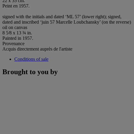
22 x 35 cm.
Peint en 1957.
signed with the initials and dated ‘ML 57’ (lower right); signed,
dated and inscribed ‘juin 57 Marcelle Loubchansky’ (on the reverse)
oil on canvas
8 5⁄8 x 13 ¾ in.
Painted in 1957.
Provenance
Acquis directement auprès de l'artiste
Conditions of sale
Brought to you by