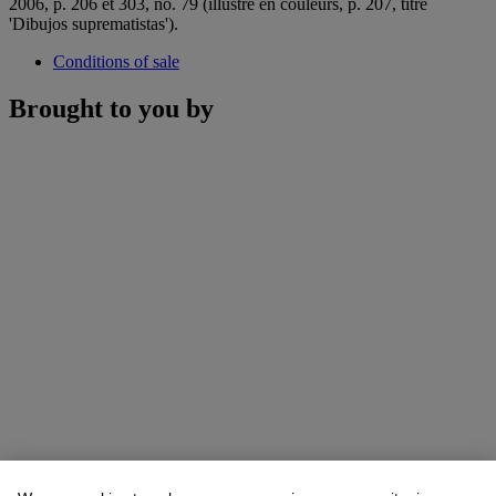
2006, p. 206 et 303, no. 79 (illustré en couleurs, p. 207, titré
'Dibujos suprematistas').
Conditions of sale
Brought to you by