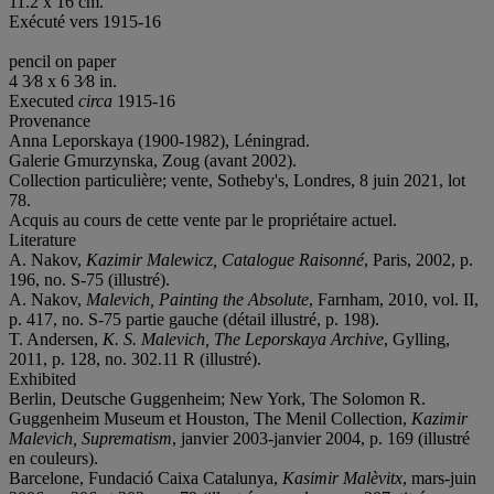
11.2 x 16 cm.
Exécuté vers 1915-16
pencil on paper
4 3⁄8 x 6 3⁄8 in.
Executed
circa
1915-16
Provenance
Anna Leporskaya (1900-1982), Léningrad.
Galerie Gmurzynska, Zoug (avant 2002).
Collection particulière; vente, Sotheby's, Londres, 8 juin 2021, lot
78.
Acquis au cours de cette vente par le propriétaire actuel.
Literature
A. Nakov,
Kazimir Malewicz, Catalogue Raisonné
, Paris, 2002, p.
196, no. S-75 (illustré).
A. Nakov,
Malevich, Painting the Absolute
, Farnham, 2010, vol. II,
p. 417, no. S-75 partie gauche (détail illustré, p. 198).
T. Andersen,
K. S. Malevich, The Leporskaya Archive
, Gylling,
2011, p. 128, no. 302.11 R (illustré).
Exhibited
Berlin, Deutsche Guggenheim; New York, The Solomon R.
Guggenheim Museum et Houston, The Menil Collection,
Kazimir
Malevich, Suprematism
, janvier 2003-janvier 2004, p. 169 (illustré
en couleurs).
Barcelone, Fundació Caixa Catalunya,
Kasimir Malèvitx
, mars-juin