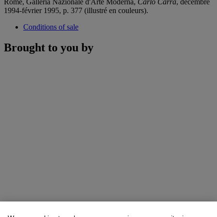
Rome, Galleria Nazionale d'Arte Moderna,
Carlo Carrà
, décembre
1994-février 1995, p. 377 (illustré en couleurs).
Conditions of sale
Brought to you by