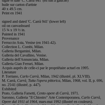
signé et daté 'C. Carrà 941' (en bas à gauche)
huile sur carton d'artiste
40 x 49.5 cm.
Peint en 1941
signed and dated 'C. Carrà 941' (lower left)
oil on canvasboard
15 ¾ x 19 ½ in.
Painted in 1941
Provenance
Ferruccio Asta, Venise (en 1941-42).
Collection L. Combi, Milan.
Galleria Bergamini, Milan.
Galleria del Cavallino, Venise.
Galleria dell'Annunciata, Milan.
Galleria Gian Ferrari, Milan.
Acquis auprès de celle-ci par le propriétaire actuel en 1995.
Literature
P. Torriano,
Carlo
Carrà
, Milan, 1942 (illustré, pl. XLVIII).
M. Carrà,
Carrà, Tutta l'opera pittorica
, Milan, 1968, vol. II, p. 696,
no. 25⁄41 (illustré, p. 447).
Exhibited
Prato, Galleria Farsetti,
Cento opere di Carrà
, 1971.
Saronno, Galleria "Il Chiostro" Arte Contemporanea,
Carlo Carrà,
Opere dal 1911 al
1964
, mars-mai 1992 (illustré en couleurs).