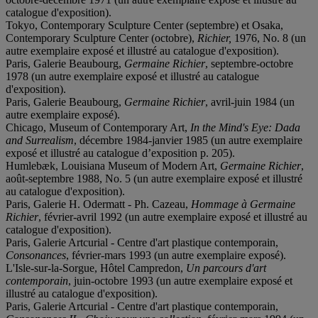
catalogue d'exposition).
Tokyo, Contemporary Sculpture Center (septembre) et Osaka,
Contemporary Sculpture Center (octobre),
Richier,
1976, No. 8 (un
autre exemplaire exposé et illustré au catalogue d'exposition).
Paris, Galerie Beaubourg,
Germaine Richier
, septembre-octobre
1978 (un autre exemplaire exposé et illustré au catalogue
d'exposition).
Paris, Galerie Beaubourg,
Germaine Richier
, avril-juin 1984 (un
autre exemplaire exposé).
Chicago, Museum of Contemporary Art,
In the Mind's Eye: Dada
and Surrealism
, décembre 1984-janvier 1985 (un autre exemplaire
exposé et illustré au catalogue d’exposition p. 205).
Humlebæk, Louisiana Museum of Modern Art,
Germaine Richier
,
août-septembre 1988, No. 5 (un autre exemplaire exposé et illustré
au catalogue d'exposition).
Paris, Galerie H. Odermatt - Ph. Cazeau,
Hommage à Germaine
Richier
, février-avril 1992 (un autre exemplaire exposé et illustré au
catalogue d'exposition).
Paris, Galerie Artcurial - Centre d'art plastique contemporain,
Consonances
, février-mars 1993 (un autre exemplaire exposé).
L'Isle-sur-la-Sorgue, Hôtel Campredon,
Un parcours d'art
contemporain
, juin-octobre 1993 (un autre exemplaire exposé et
illustré au catalogue d'exposition).
Paris, Galerie Artcurial - Centre d'art plastique contemporain,