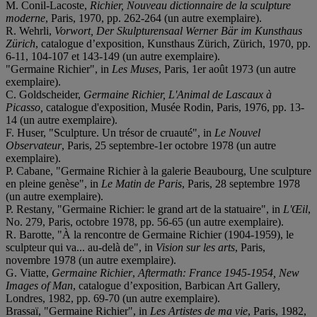
M. Conil-Lacoste,
Richier,
Nouveau dictionnaire de la sculpture
moderne
, Paris, 1970, pp. 262-264 (un autre exemplaire).
R. Wehrli,
Vorwort,
Der Skulpturensaal Werner Bär im Kunsthaus
Zürich
, catalogue d’exposition, Kunsthaus Zürich, Zürich, 1970, pp.
6-11, 104-107 et 143-149 (un autre exemplaire).
"Germaine Richier", in
Les Muses
, Paris, 1er août 1973 (un autre
exemplaire).
C. Goldscheider,
Germaine Richier, L'Animal de Lascaux à
Picasso,
catalogue d'exposition, Musée Rodin, Paris, 1976, pp. 13-
14 (un autre exemplaire).
F. Huser, "Sculpture. Un trésor de cruauté", in
Le Nouvel
Observateur
, Paris, 25 septembre-1er octobre 1978 (un autre
exemplaire).
P. Cabane, "Germaine Richier à la galerie Beaubourg, Une sculpture
en pleine genèse", in
Le Matin de Paris
, Paris, 28 septembre 1978
(un autre exemplaire).
P. Restany, "Germaine Richier: le grand art de la statuaire", in
L'Œil
,
No. 279, Paris, octobre 1978, pp. 56-65 (un autre exemplaire).
R. Barotte, "À la rencontre de Germaine Richier (1904-1959), le
sculpteur qui va... au-delà de", in
Vision sur les arts
, Paris,
novembre 1978 (un autre exemplaire).
G. Viatte,
Germaine Richier
,
Aftermath: France 1945-1954, New
Images of Man
, catalogue d’exposition, Barbican Art Gallery,
Londres, 1982, pp. 69-70 (un autre exemplaire).
Brassaï, "Germaine Richier", in
Les Artistes de ma vie
, Paris, 1982,