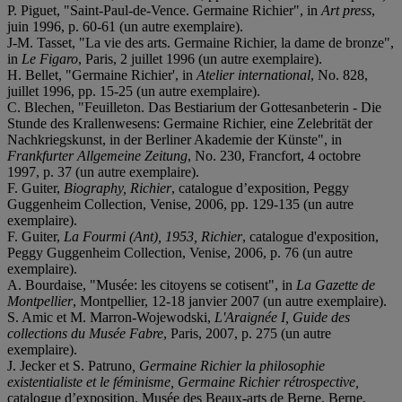
P. Piguet, "Saint-Paul-de-Vence. Germaine Richier", in
Art press
,
juin 1996, p. 60-61 (un autre exemplaire).
J-M. Tasset, "La vie des arts. Germaine Richier, la dame de bronze",
in
Le Figaro
, Paris, 2 juillet 1996 (un autre exemplaire).
H. Bellet, "Germaine Richier', in
Atelier international
, No. 828,
juillet 1996, pp. 15-25 (un autre exemplaire).
C. Blechen, "Feuilleton. Das Bestiarium der Gottesanbeterin - Die
Stunde des Krallenwesens: Germaine Richier, eine Zelebrität der
Nachkriegskunst, in der Berliner Akademie der Künste", in
Frankfurter Allgemeine Zeitung
, No. 230, Francfort, 4 octobre
1997, p. 37 (un autre exemplaire).
F. Guiter,
Biography, Richier
, catalogue d’exposition, Peggy
Guggenheim Collection, Venise, 2006, pp. 129-135 (un autre
exemplaire).
F. Guiter,
La Fourmi (Ant), 1953, Richier
, catalogue d'exposition,
Peggy Guggenheim Collection, Venise, 2006, p. 76 (un autre
exemplaire).
A. Bourdaise, "Musée: les citoyens se cotisent", in
La Gazette de
Montpellier
, Montpellier, 12-18 janvier 2007 (un autre exemplaire).
S. Amic et M. Marron-Wojewodski,
L'Araignée I, Guide des
collections du Musée Fabre
, Paris, 2007, p. 275 (un autre
exemplaire).
J. Jecker et S. Patruno
, Germaine Richier la philosophie
existentialiste et le féminisme, Germaine Richier rétrospective,
catalogue d’exposition, Musée des Beaux-arts de Berne, Berne,