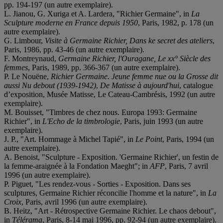
pp. 194-197 (un autre exemplaire).
L. Jianou, G. Xuriga et A. Lardera, "Richier Germaine", in
La
Sculpture moderne en France depuis 1950
, Paris, 1982, p. 178 (un
autre exemplaire).
G. Limbour,
Visite à Germaine Richier, Dans ke secret des ateliers
,
Paris, 1986, pp. 43-46 (un autre exemplaire).
F. Montreynaud,
Germaine Richier, l'Ouragane, Le xx° Siècle des
femmes
, Paris, 1989, pp. 366-367 (un autre exemplaire).
P. Le Nouëne,
Richier Germaine. Jeune femme nue ou la Grosse dit
aussi Nu debout (1939-1942)
,
De Matisse à aujourd'hui
, catalogue
d’exposition, Musée Matisse, Le Cateau-Cambrésis, 1992 (un autre
exemplaire).
M. Bouisset, "Timbres de chez nous. Europa 1993: Germaine
Richier", in
L'Echo de la timbrologie
, Paris, juin 1993 (un autre
exemplaire).
J. P., "Art. Hommage à Michel Tapié", in
Le Point
, Paris, 1994 (un
autre exemplaire).
A. Benoist, "Sculpture - Exposition. 'Germaine Richier', un festin de
la femme-araignée à la Fondation Maeght"; in
AFP
, Paris, 7 avril
1996 (un autre exemplaire).
P. Piguet, "Les rendez-vous - Sorties - Exposition. Dans ses
sculptures, Germaine Richier réconcilie l'homme et la nature", in
La
Croix
, Paris, avril 1996 (un autre exemplaire).
B. Heitz, "Art - Rétrospective Germaine Richier. Le chaos debout",
in
Télérama
, Paris, 8-14 mai 1996, pp. 92-94 (un autre exemplaire).