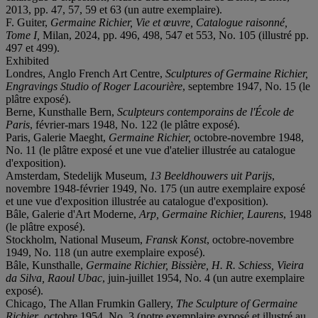
2013, pp. 47, 57, 59 et 63 (un autre exemplaire).
F. Guiter,
Germaine Richier, Vie et œuvre, Catalogue raisonné,
Tome I,
Milan, 2024, pp. 496, 498, 547 et 553, No. 105 (illustré pp.
497 et 499).
Exhibited
Londres, Anglo French Art Centre,
Sculptures of Germaine Richier,
Engravings Studio of Roger Lacourière
, septembre 1947, No. 15 (le
plâtre exposé).
Berne, Kunsthalle Bern,
Sculpteurs contemporains de l'École de
Paris
, février-mars 1948, No. 122 (le plâtre exposé).
Paris, Galerie Maeght,
Germaine Richier,
octobre-novembre 1948,
No. 11 (le plâtre exposé et une vue d'atelier illustrée au catalogue
d'exposition).
Amsterdam, Stedelijk Museum,
13 Beeldhouwers uit Parijs
,
novembre 1948-février 1949, No. 175 (un autre exemplaire exposé
et une vue d'exposition illustrée au catalogue d'exposition).
Bâle, Galerie d'Art Moderne,
Arp, Germaine Richier, Laurens
, 1948
(le plâtre exposé).
Stockholm, National Museum,
Fransk Konst
, octobre-novembre
1949, No. 118 (un autre exemplaire exposé).
Bâle, Kunsthalle,
Germaine Richier, Bissière, H. R. Schiess, Vieira
da Silva, Raoul Ubac
, juin-juillet 1954, No. 4 (un autre exemplaire
exposé).
Chicago, The Allan Frumkin Gallery,
The Sculpture of Germaine
Richier
, octobre 1954, No. 3 (notre exemplaire exposé et illustré au