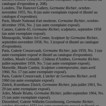
catalogue d'exposition p. 208).
Londres, The Hanover Gallery,
Germaine Richier
, octobre-
novembre 1955, No. 8 (un autre exemplaire exposé et illustré au
catalogue d’exposition).
Paris, Musée National d'art moderne,
Germaine Richier
, octobre-
décembre 1956, No. 2 (un autre exemplaire exposé).
Cannes, Galerie 65,
Germaine Richier, sculptures
, septembre 1958
(un autre exemplaire exposé).
Minneapolis, Walker Art Center,
Sculpture by Germaine
Richier
,
septembre-novembre 1958, No. 3 (exposé et illustré au catalogue
d'exposition).
Paris, Galerie Creuzevault,
Germaine Richier
, juin 1959, No. 3 (un
autre exemplaire exposé et illustré au catalogue d'exposition).
Antibes, Musée Grimaldi - Château d'Antibes,
Germaine Richier
,
juillet-septembre 1959, No. 5 (un autre exemplaire exposé).
Marseille, Musée Cantini,
Sculpture contemporaine
, mars-avril
1960, No. 17 (un autre exemplaire exposé).
Paris, Galerie Creuzevault,
L'atelier de Germaine Richier
, avril
1960 (un autre exemplaire exposé).
Zürich, Kunsthaus Zürich,
Germaine Richier
, juin-juillet 1963, No.
29 (un autre exemplaire exposé).
Arles, Musée Réattu,
Germaine Richier
, juillet-septembre 1964, No.
15 (un autre exemplaire exposé).
Düsseldorf, Galerie Wilhelm Grosshennig,
Germaine Richier
,
octobre-décembre 1971 (un autre exemplaire exposé et illustré au