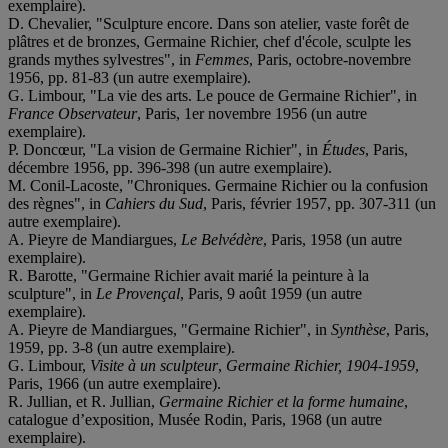
exemplaire).
D. Chevalier, "Sculpture encore. Dans son atelier, vaste forêt de
plâtres et de bronzes, Germaine Richier, chef d'école, sculpte les
grands mythes sylvestres", in
Femmes
, Paris, octobre-novembre
1956, pp. 81-83 (un autre exemplaire).
G. Limbour, "La vie des arts. Le pouce de Germaine Richier", in
France Observateur
, Paris, 1er novembre 1956 (un autre
exemplaire).
P. Doncœur, "La vision de Germaine Richier", in
Études
, Paris,
décembre 1956, pp. 396-398 (un autre exemplaire).
M. Conil-Lacoste, "Chroniques. Germaine Richier ou la confusion
des règnes", in
Cahiers du Sud
, Paris, février 1957, pp. 307-311 (un
autre exemplaire).
A. Pieyre de Mandiargues,
Le Belvédère
, Paris, 1958 (un autre
exemplaire).
R. Barotte, "Germaine Richier avait marié la peinture à la
sculpture", in
Le Provençal
, Paris, 9 août 1959 (un autre
exemplaire).
A. Pieyre de Mandiargues, "Germaine Richier", in
Synthèse
, Paris,
1959, pp. 3-8 (un autre exemplaire).
G. Limbour,
Visite à un sculpteur
,
Germaine Richier, 1904-1959
,
Paris, 1966 (un autre exemplaire).
R. Jullian, et R. Jullian,
Germaine Richier et la forme humaine
,
catalogue d’exposition, Musée Rodin, Paris, 1968 (un autre
exemplaire).