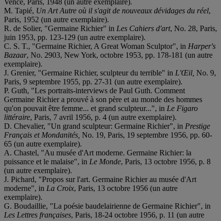
Vence, Paris, 1948 (un autre exemplaire).
M. Tapié,
Un Art Autre où il s'agit de nouveaux dévidages du réel
,
Paris, 1952 (un autre exemplaire).
R. de Solier, "Germaine Richier" in
Les Cahiers d'art
, No. 28, Paris,
juin 1953, pp. 123-129 (un autre exemplaire).
C. S. T., "Germaine Richier, A Great Woman Sculptor", in
Harper's
Bazaar
, No. 2903, New York, octobre 1953, pp. 178-181 (un autre
exemplaire).
J. Grenier, "Germaine Richier, sculpteur du terrible" in
L'Œil,
No. 9,
Paris, 9 septembre 1955, pp. 27-31 (un autre exemplaire).
P. Guth, "Les portraits-interviews de Paul Guth. Comment
Germaine Richier a prouvé à son père et au monde des hommes
qu'on pouvait être femme... et grand sculpteur...", in
Le Figaro
littéraire
, Paris, 7 avril 1956, p. 4 (un autre exemplaire).
D. Chevalier, "Un grand sculpteur: Germaine Richier", in
Prestige
Français et Mondanités,
No. 19, Paris, 19 septembre 1956, pp. 60-
65 (un autre exemplaire).
A. Chastel, "Au musée d'Art moderne. Germaine Richier: la
puissance et le malaise", in
Le Monde
, Paris, 13 octobre 1956, p. 8
(un autre exemplaire).
J. Pichard, "Propos sur l'art. Germaine Richier au musée d'Art
moderne", in
La Croix
, Paris, 13 octobre 1956 (un autre
exemplaire).
G. Boudaillie, "La poésie baudelairienne de Germaine Richier", in
Les Lettres françaises
, Paris, 18-24 octobre 1956, p. 11 (un autre