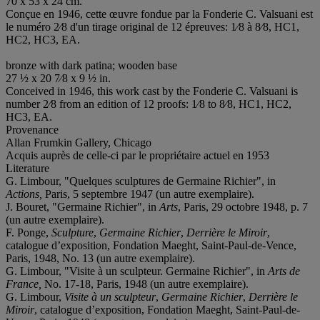
70 x 53 x 24 cm.
Conçue en 1946, cette œuvre fondue par la Fonderie C. Valsuani est
le numéro 2⁄8 d'un tirage original de 12 épreuves: 1⁄8 à 8⁄8, HC1,
HC2, HC3, EA.
bronze with dark patina; wooden base
27 ½ x 20 7⁄8 x 9 ½ in.
Conceived in 1946, this work cast by the Fonderie C. Valsuani is
number 2⁄8 from an edition of 12 proofs: 1⁄8 to 8⁄8, HC1, HC2,
HC3, EA.
Provenance
Allan Frumkin Gallery, Chicago
Acquis auprès de celle-ci par le propriétaire actuel en 1953
Literature
G. Limbour, "Quelques sculptures de Germaine Richier", in
Actions,
Paris, 5 septembre 1947 (un autre exemplaire).
J. Bouret, "Germaine Richier", in
Arts
, Paris, 29 octobre 1948, p. 7
(un autre exemplaire).
F. Ponge,
Sculpture
,
Germaine Richier
,
Derrière le Miroir
,
catalogue d’exposition, Fondation Maeght, Saint-Paul-de-Vence,
Paris, 1948, No. 13 (un autre exemplaire).
G. Limbour, "Visite à un sculpteur. Germaine Richier", in
Arts de
France,
No. 17-18, Paris, 1948 (un autre exemplaire).
G. Limbour,
Visite à un sculpteur
,
Germaine Richier
,
Derrière le
Miroir
, catalogue d’exposition, Fondation Maeght, Saint-Paul-de-