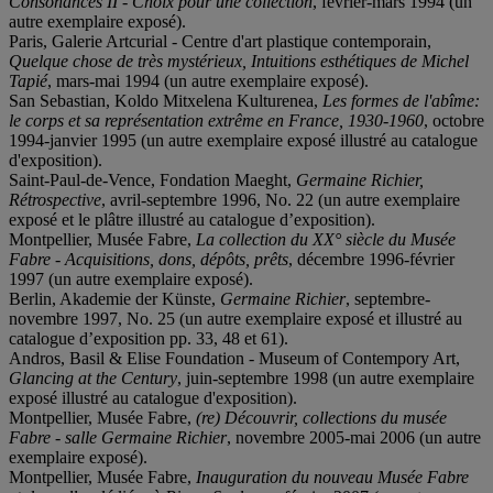
Consonances II - Choix pour une collection
, février-mars 1994 (un
autre exemplaire exposé).
Paris, Galerie Artcurial - Centre d'art plastique contemporain,
Quelque chose de très mystérieux, Intuitions esthétiques de Michel
Tapié
, mars-mai 1994 (un autre exemplaire exposé).
San Sebastian, Koldo Mitxelena Kulturenea,
Les formes de l'abîme:
le corps et sa représentation extrême en France, 1930-1960
, octobre
1994-janvier 1995 (un autre exemplaire exposé illustré au catalogue
d'exposition).
Saint-Paul-de-Vence, Fondation Maeght,
Germaine Richier,
Rétrospective
, avril-septembre 1996, No. 22 (un autre exemplaire
exposé et le plâtre illustré au catalogue d’exposition).
Montpellier, Musée Fabre,
La collection du XX° siècle du Musée
Fabre - Acquisitions, dons, dépôts, prêts
, décembre 1996-février
1997 (un autre exemplaire exposé).
Berlin, Akademie der Künste,
Germaine Richier
, septembre-
novembre 1997, No. 25 (un autre exemplaire exposé et illustré au
catalogue d’exposition pp. 33, 48 et 61).
Andros, Basil & Elise Foundation - Museum of Contempory Art,
Glancing at the Century
, juin-septembre 1998 (un autre exemplaire
exposé illustré au catalogue d'exposition).
Montpellier, Musée Fabre,
(re) Découvrir, collections du musée
Fabre - salle Germaine Richier
, novembre 2005-mai 2006 (un autre
exemplaire exposé).
Montpellier, Musée Fabre,
Inauguration du nouveau Musée Fabre