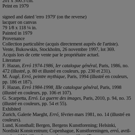
201 x 300.5 cm.
Peint en 1979
signed and dated 'erro 1979' (on the reverse)
lacquer on canvas
79 1⁄8 x 118 ¼ in.
Painted in 1979
Provenance
Collection particulière (acquis directement auprès de l'artiste).
Vente, Bukowskis, Stockholm, 26 novembre 1997, lot 369.
Acquis lors de cette vente par le propriétaire actuel.
Literature
F. Hazan,
Erró 1974-1986, Ier catalogue général
, Paris, 1986, no.
472 (illustré, p. 80 et illustré en couleurs, pp. 230 et 231).
M. Augé,
Erró, peintre mythique
, Paris, 1994 (illustré en couleurs,
pp. 186 et 187).
F. Hazan,
Erró 1984-1998, IIIe catalogue général
, Paris, 1998
(illustré en couleurs, pp. 106 et 107).
G. Scarpetta,
Erró. La guerre des images
, Paris, 2010, p. 94, no. 35
(illustré en couleurs, pp. 54 et 55).
Exhibited
Zurich, Galerie Maeght,
Erró,
février-mars 1981, no. 14 (illustré en
couleurs).
Lund, Konsthall; Bergen, Bergens Kunstforening; Helsinki,
Nordiskt Konstcentrum; Copenhague, Kunstforeningen,
e
rró
, avril-