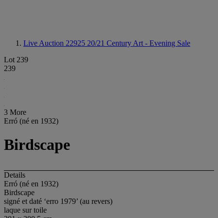
Live Auction 22925
20/21 Century Art - Evening Sale
Lot 239
239
3 More
Erró (né en 1932)
Birdscape
Details
Erró (né en 1932)
Birdscape
signé et daté ‘erro 1979’ (au revers)
laque sur toile