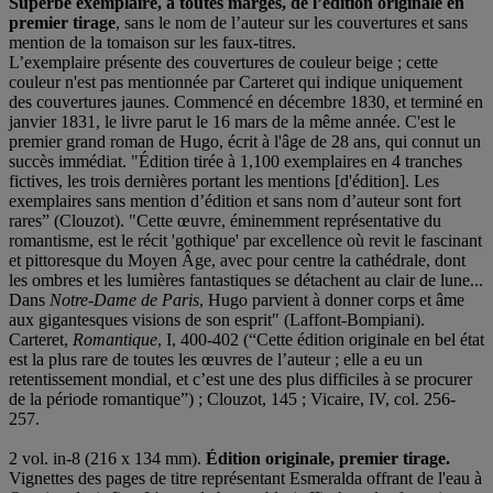
Superbe exemplaire, à toutes marges, de l’édition originale en
premier tirage
, sans le nom de l’auteur sur les couvertures et sans
mention de la tomaison sur les faux-titres.
L’exemplaire présente des couvertures de couleur beige ; cette
couleur n'est pas mentionnée par Carteret qui indique uniquement
des couvertures jaunes. Commencé en décembre 1830, et terminé en
janvier 1831, le livre parut le 16 mars de la même année. C'est le
premier grand roman de Hugo, écrit à l'âge de 28 ans, qui connut un
succès immédiat. "Édition tirée à 1,100 exemplaires en 4 tranches
fictives, les trois dernières portant les mentions [d'édition]. Les
exemplaires sans mention d’édition et sans nom d’auteur sont fort
rares” (Clouzot). "Cette œuvre, éminemment représentative du
romantisme, est le récit 'gothique' par excellence où revit le fascinant
et pittoresque du Moyen Âge, avec pour centre la cathédrale, dont
les ombres et les lumières fantastiques se détachent au clair de lune...
Dans
Notre-Dame de Paris
, Hugo parvient à donner corps et âme
aux gigantesques visions de son esprit" (Laffont-Bompiani).
Carteret,
Romantique
, I, 400-402 (“Cette édition originale en bel état
est la plus rare de toutes les œuvres de l’auteur ; elle a eu un
retentissement mondial, et c’est une des plus difficiles à se procurer
de la période romantique”) ; Clouzot, 145 ; Vicaire, IV, col. 256-
257.
2 vol. in-8 (216 x 134 mm).
Édition originale, premier tirage.
Vignettes des pages de titre représentant Esmeralda offrant de l'eau à