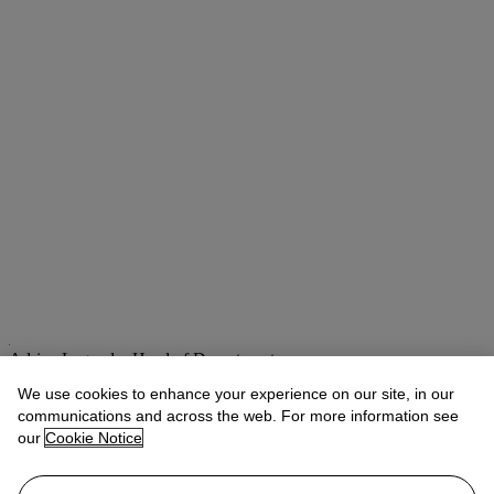
Adrien Legendre
Head of Department
We use cookies to enhance your experience on our site, in our
Check the condition report or get in touch for additional information
about this
communications and across the web. For more information see
our
Cookie Notice
alegendre@christies.com
+33 (0)1 40 76 83 74
If you wish to view the condition report of this lot, please sign in to