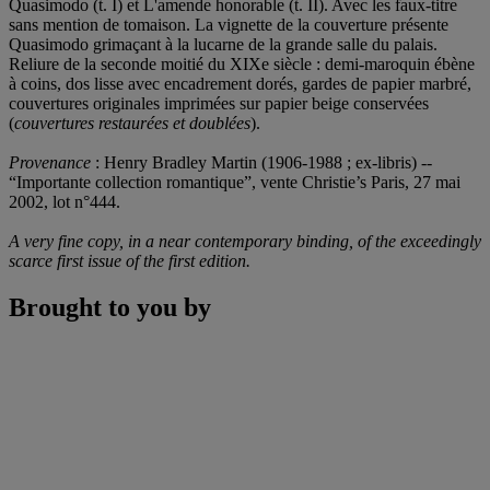
Quasimodo (t. I) et L'amende honorable (t. II). Avec les faux-titre
sans mention de tomaison. La vignette de la couverture présente
Quasimodo grimaçant à la lucarne de la grande salle du palais.
Reliure de la seconde moitié du XIXe siècle : demi-maroquin ébène
à coins, dos lisse avec encadrement dorés, gardes de papier marbré,
couvertures originales imprimées sur papier beige conservées
(
couvertures restaurées et doublées
).
Provenance
: Henry Bradley Martin (1906-1988 ; ex-libris) --
“Importante collection romantique”, vente Christie’s Paris, 27 mai
2002, lot n°444.
A very fine copy, in a near contemporary binding, of the exceedingly
scarce first issue of the first edition.
Brought to you by