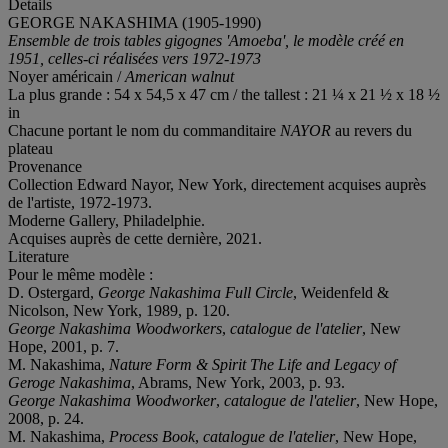
Details
GEORGE NAKASHIMA (1905-1990)
Ensemble de trois tables gigognes 'Amoeba', le modèle créé en
1951, celles-ci réalisées vers 1972-1973
Noyer américain /
American
walnut
La plus grande : 54 x 54,5 x 47 cm / the tallest : 21 ¼ x 21 ½ x 18 ½
in
Chacune portant le nom du commanditaire
NAYOR
au revers du
plateau
Provenance
Collection Edward Nayor, New York, directement acquises auprès
de l'artiste, 1972-1973.
Moderne Gallery, Philadelphie.
Acquises auprès de cette dernière, 2021.
Literature
Pour le même modèle :
D. Ostergard,
George Nakashima Full Circle
, Weidenfeld &
Nicolson, New York, 1989, p. 120.
George Nakashima Woodworkers
,
catalogue de l'atelier
, New
Hope, 2001, p. 7.
M. Nakashima,
Nature Form & Spirit The Life and Legacy of
Geroge Nakashima
, Abrams, New York, 2003, p. 93.
George Nakashima Woodworker
,
catalogue de l'atelier
, New Hope,
2008, p. 24.
M. Nakashima,
Process Book
,
catalogue de l'atelier
, New Hope,