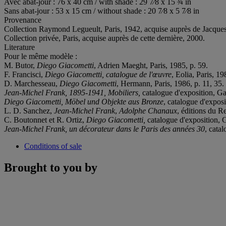
Avec abat-jour : 76 x 40 cm / with shade : 29 7⁄8 x 15 ¾ in
Sans abat-jour : 53 x 15 cm / without shade : 20 7⁄8 x 5 7⁄8 in
Provenance
Collection Raymond Legueult, Paris, 1942, acquise auprès de Jacques
Collection privée, Paris, acquise auprès de cette dernière, 2000.
Literature
Pour le même modèle :
M. Butor,
Diego Giacometti
, Adrien Maeght, Paris, 1985, p. 59.
F. Francisci,
Diego Giacometti,
catalogue de l'œuvre
, Eolia, Paris, 198
D. Marchesseau,
Diego Giacometti
, Hermann, Paris, 1986, p. 11, 35.
Jean-Michel Frank, 1895-1941, Mobiliers,
catalogue d'exposition, Ga
Diego Giacometti, Möbel und Objekte aus Bronze
, catalogue d'expos
L. D. Sanchez,
Jean-Michel Frank
,
Adolphe Chanaux
, éditions du R
C. Boutonnet et R. Ortiz,
Diego Giacometti,
catalogue d'exposition, G
Jean-Michel Frank, un décorateur dans le Paris des années 30
, cata
Conditions of sale
Brought to you by