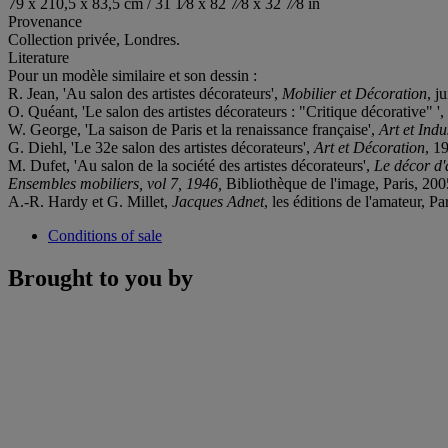
79 x 210,5 x 83,5 cm / 31 1⁄8 x 82 7⁄8 x 32 7⁄8 in
Provenance
Collection privée, Londres.
Literature
Pour un modèle similaire et son dessin :
R. Jean, 'Au salon des artistes décorateurs',
Mobilier et Décoration
, j
O. Quéant, 'Le salon des artistes décorateurs : "Critique décorative" ',
W. George, 'La saison de Paris et la renaissance française',
Art et Indu
G. Diehl, 'Le 32e salon des artistes décorateurs',
Art et Décoration
, 1
M. Dufet, 'Au salon de la société des artistes décorateurs',
Le décor d'
Ensembles mobiliers, vol 7,
1946
,
Bibliothèque de l'image, Paris, 2005
A.-R. Hardy et G. Millet,
Jacques Adnet
, les éditions de l'amateur, Pa
Conditions of sale
Brought to you by