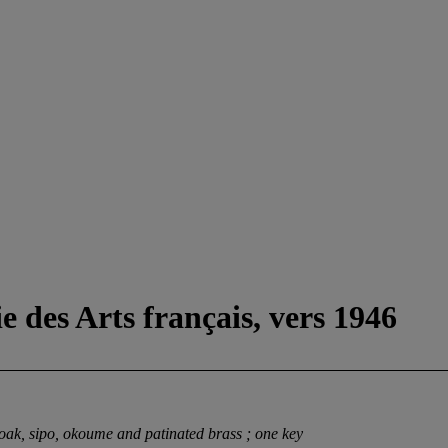
 des Arts français, vers 1946
oak,
sipo
,
okoume and
patinated brass ; one key