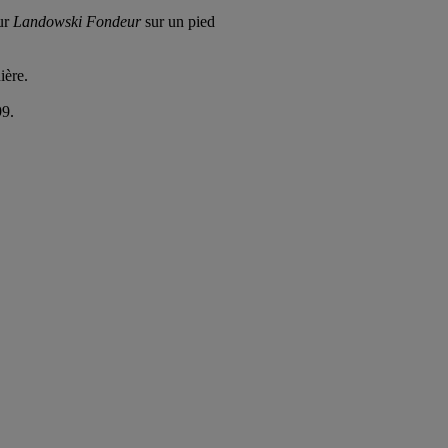
eur
Landowski Fondeur
sur un pied
ière.
99.