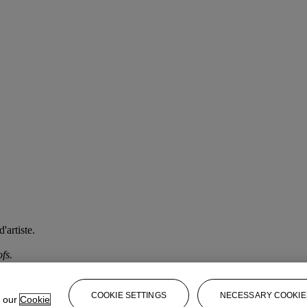
'artiste.
fs.
COOKIE SETTINGS
NECESSARY COOKIE
e our
Cookie