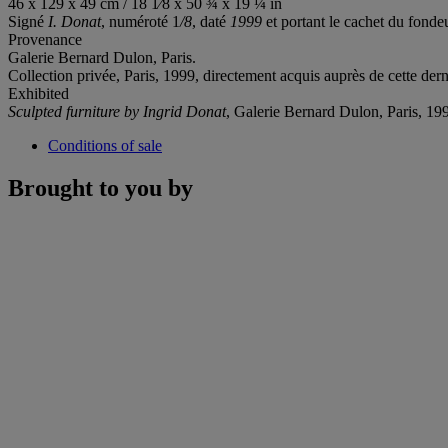
46 x 129 x 49 cm / 18 1⁄8 x 50 ¾ x 19 ¼ in
Signé
I. Donat
, numéroté 1
/8
, daté
1999
et portant le cachet du fond
Provenance
Galerie Bernard Dulon, Paris.
Collection privée, Paris, 1999, directement acquis auprès de cette dern
Exhibited
Sculpted furniture by Ingrid Donat
, Galerie Bernard Dulon, Paris, 19
Conditions of sale
Brought to you by