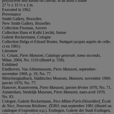
polystyrene and kaolin on canvas; in an artist’s frame
27 ½ x 33 ½ x 2 in.
Executed in 1962.
Provenance
Smith Gallery, Bruxelles
New Smith Gallery, Bruxelles
Collection Fiszman, Anvers
Collection Hans et Kathi Liechti, Suisse
Galerie Reckermann, Cologne
Collection Helga et Edzard Reuter, Stuttgart (acquis auprès de celle-
ci en 1981)
Literature
G. Celant,
Piero Manzoni, Catalogo generale, tomo secondo
,
Milan, 2004, No. 1110 (illustré p. 558).
Exhibited
Eindhoven, Van Abbemuseum,
Piero Manzoni
, septembre-
novembre 1969, p. 19, No. 77.
Mönchengladbach, Städtisches Museum,
Manzoni
, novembre 1969-
janvier 1970, No. 77.
Hanovre, Kunstverein,
Piero Manzoni
, janvier-février 1970, No. 71.
Amsterdam, Stedelijk Museum,
Piero Manzoni
, mars-avril 1970,
No. 83.
Cologne, Galerie Reckermann,
Nice-Milan-Paris-Düsseldorf, École
de Nice, Nouveau Réalisme, ZERO
, mai-septembre 1981 (illustré au
catalogue d’exposition n.p.). Esslingen, Galerie der Stadt Esslingen,