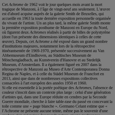
Cet
Achrome
de 1962 voit le jour quelques mois avant la mort
tragique de Manzoni, à l’âge de vingt-neuf ans seulement. L'œuvre
est d'abord acquise auprès de la galerie Smith de Bruxelles, qui
accueille en 1963 la toute dernière exposition personnelle organisée
du vivant de l'artiste. Un an plus tard, la même galerie Smith monte
la première exposition posthume de Manzoni en Europe du Nord,
où figurent deux
Achromes
réalisés à partir de billes de polystyrène
(dont l'un présente des dimensions identiques à celles de cette
œuvre). Depuis, cet
Achrome
a été exposé dans un grand nombre
d'institutions majeures, notamment lors de la rétrospective
itinérantsentée de 1969-1970, présentée successivement au Van
Abbemuseum d'Eindhoven, au Städtisches Museum de
Mönchengladbach, au Kunstverein d'Hanovre et au Stedelijk
Museum, d'Amsterdam. Il a également figuré en 2007 dans la
rétrospective de Manzoni au Museo d'Arte Contemporanea Donna
Regina de Naples, et à celle du Städel Museum de Francfort en
2013, ainsi que dans de nombreuses expositions collectives
consacrées à l'art européen des années 1950 et 1960.
Si elle est essentielle à la portée poétique des
Achromes
, l'absence de
couleur s'inscrit dans un contexte plus large : celui d'une génération
d'artistes qui, dans une Europe réduite en cendres par la Seconde
Guerre mondiale, cherche à faire table-rase du passé en concevant la
toile comme une « page blanche ». Germano Celant estime que «
l’Achrome ne présente aucune teinte, même pas le souvenir d'une