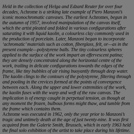
Held in the collection of Helga and Edzard Reuter for over four
decades,
Achrome
is a striking late example of Piero Manzoni’s
iconic monochromatic canvases. The earliest
Achromes
, begun in
the
autumn of 1957, involved manipulation of the
canvas itself,
which the artist pleated and
folded in various configurations after
saturating it with liquid kaolin, a colourless clay commonly used in
the production of porcelain. Later, Manzoni began to incorporate
‘achromatic’ materials such as cotton, fiberglass, felt, or—as in the
present example—polystyrene balls. The tiny colourless spheres
applied to the surface of the work impart an effervescent patina;
they are densely concentrated along the horizontal centre of the
work, trailing in delicate configurations towards the edges of the
frame, like tiny bubbles of air rising buoyantly through deep water.
The kaolin clings to the contours of the polystyrene, filtering through
and pooling in the crevices formed at the points of convergence
between each. Along the upper and lower extremities o
f the work,
the kaolin fuses with the warp and weft of the raw canvas. The
implication is of energy caught in perpetual tension, as though at
any moment the frozen, bulbous forms might thaw, and tumble from
the frame which contains them.
Achrome
was executed in 1962, only the year prior to Manzoni’s
tragic and untimely death at the age of just twenty-nine. It was first
acquired from the Galerie Smith, Brussels, which in early 1963 held
the final solo exhibition of the artist to take place during his lifetime.