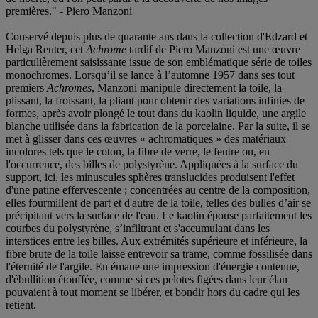
premières." - Piero Manzoni
Conservé depuis plus de quarante ans dans la collection d'Edzard et
Helga Reuter, cet
Achrome
tardif de Piero Manzoni est une œuvre
particulièrement saisissante issue de son emblématique série de toiles
monochromes. Lorsqu’il se lance à l’automne 1957 dans ses tout
premiers
Achromes
, Manzoni manipule directement la toile, la
plissant, la froissant, la pliant pour obtenir des variations infinies de
formes, après avoir plongé le tout dans du kaolin liquide, une argile
blanche utilisée dans la fabrication de la porcelaine. Par la suite, il se
met à glisser dans ces œuvres « achromatiques » des matériaux
incolores tels que le coton, la fibre de verre, le feutre ou, en
l'occurrence, des billes de polystyrène. Appliquées à la surface du
support, ici, les minuscules sphères translucides produisent l'effet
d'une patine effervescente ; concentrées au centre de la composition,
elles fourmillent de part et d'autre de la toile, telles des bulles d’air se
précipitant vers la surface de l'eau. Le kaolin épouse parfaitement les
courbes du polystyrène, s’infiltrant et s'accumulant dans les
interstices entre les billes. Aux extrémités supérieure et inférieure, la
fibre brute de la toile laisse entrevoir sa trame, comme fossilisée dans
l'éternité de l'argile. En émane une impression d'énergie contenue,
d'ébullition étouffée, comme si ces pelotes figées dans leur élan
pouvaient à tout moment se libérer, et bondir hors du cadre qui les
retient.