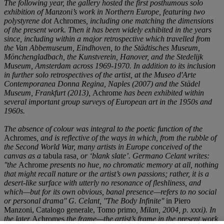
The following year, the gallery hosted the first posthumous solo
exhibition of Manzoni’s work in Northern Europe, featuring two
polystyrene dot
Achromes
, including one matching the dimensions
of the present work. Then it has been widely exhibited in the years
since, including within a major retrospective which travelled from
the Van Abbemuseum, Eindhoven, to the Städtisches Museum,
Mönchengladbach, the Kunstverein, Hanover, and the Stedelijk
Museum, Amsterdam across 1969-1970. In addition to its inclusion
in further solo retrospectives of the artist, at the Museo d'Arte
Contemporanea Donna Regina, Naples (2007) and the Städel
Museum, Frankfurt (2013),
Achrome
has been exhibited within
several important group surveys of European art in the 1950s and
1960s.
The absence of colour was integral to the poetic function of the
Achromes
, and is reflective of the ways in which, from the rubble of
the Second World War, many artists in Europe conceived of the
canvas as a
tabula rasa
, or ‘blank slate’. Germano Celant writes:
''the
Achrome
presents no hue, no chromatic memory at all, nothing
that might recall nature or the artist’s own passions; rather, it is a
desert-like surface with utterly no resonance of fleshliness, and
which—but for its own obvious, banal presence—refers to no social
or personal drama'' G. Celant, ''The Body Infinite''
in Piero
Manzoni, Catalogo generale, Tomo primo
, Milan, 2004, p. xxxi). In
the later
Achromes
the frame—the artist’s frame in the present work