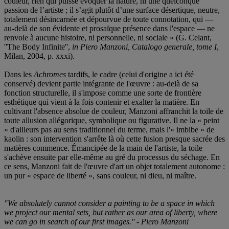
couleur, rien qui puisse évoquer la nature, ni une quelconque
passion de l’artiste ; il s’agit plutôt d’une surface désertique, neutre,
totalement désincarnée et dépourvue de toute connotation, qui —
au-delà de son évidente et prosaïque présence dans l'espace — ne
renvoie à aucune histoire, ni personnelle, ni sociale » (G. Celant,
''The Body Infinite'',
in
Piero Manzoni, Catalogo generale, tome I
,
Milan, 2004, p. xxxi).
Dans les
Achromes
tardifs, le cadre (celui d'origine a ici été
conservé) devient partie intégrante de l'œuvre : au-delà de sa
fonction structurelle, il s'impose comme une sorte de frontière
esthétique qui vient à la fois contenir et exalter la matière. En
cultivant l'absence absolue de couleur, Manzoni affranchit la toile de
toute allusion allégorique, symbolique ou figurative. Il ne la « peint
» d'ailleurs pas au sens traditionnel du terme, mais l'« imbibe » de
kaolin : son intervention s'arrête là où cette fusion presque sacrée des
matières commence. Émancipée de la main de l'artiste, la toile
s'achève ensuite par elle-même au gré du processus du séchage. En
ce sens, Manzoni fait de l'œuvre d'art un objet totalement autonome :
un pur « espace de liberté », sans couleur, ni dieu, ni maître.
"We absolutely cannot consider a painting to be a space in which
we project our mental sets, but rather as our area of liberty, where
we can go in search of our first images.'' -
Piero Manzoni