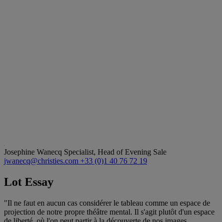
Josephine Wanecq
Specialist, Head of Evening Sale
jwanecq@christies.com
+33 (0)1 40 76 72 19
Lot Essay
"Il ne faut en aucun cas considérer le tableau comme un espace de
projection de notre propre théâtre mental. Il s'agit plutôt d'un espace
de liberté, où l'on peut partir à la découverte de nos images