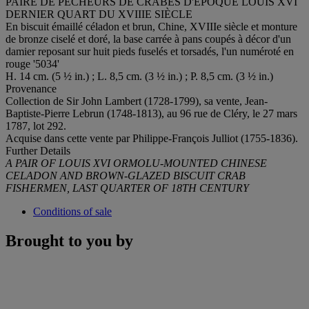
PAIRE DE PÊCHEURS DE CRABES D'ÉPOQUE LOUIS XVI
DERNIER QUART DU XVIIIE SIÈCLE
En biscuit émaillé céladon et brun, Chine, XVIIIe siècle et monture
de bronze ciselé et doré, la base carrée à pans coupés à décor d'un
damier reposant sur huit pieds fuselés et torsadés, l'un numéroté en
rouge '5034'
H. 14 cm. (5 ½ in.) ; L. 8,5 cm. (3 ½ in.) ; P. 8,5 cm. (3 ½ in.)
Provenance
Collection de Sir John Lambert (1728-1799), sa vente, Jean-
Baptiste-Pierre Lebrun (1748-1813), au 96 rue de Cléry, le 27 mars
1787, lot 292.
Acquise dans cette vente par Philippe-François Julliot (1755-1836).
Further Details
A PAIR OF LOUIS XVI ORMOLU-MOUNTED CHINESE
CELADON AND BROWN-GLAZED BISCUIT CRAB
FISHERMEN, LAST QUARTER OF 18TH CENTURY
Conditions of sale
Brought to you by