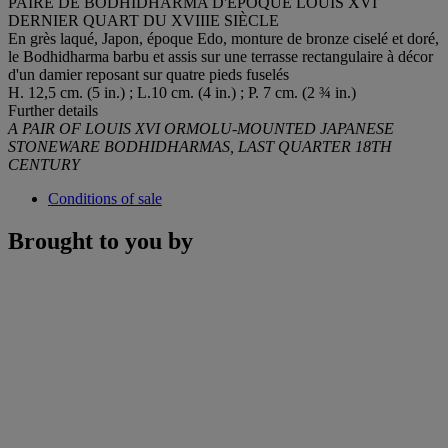
PAIRE DE BODHIDHARMA D'ÉPOQUE LOUIS XVI
DERNIER QUART DU XVIIIE SIÈCLE
En grès laqué, Japon, époque Edo, monture de bronze ciselé et doré,
le Bodhidharma barbu et assis sur une terrasse rectangulaire à décor
d'un damier reposant sur quatre pieds fuselés
H. 12,5 cm. (5 in.) ; L.10 cm. (4 in.) ; P. 7 cm. (2 ¾ in.)
Further details
A PAIR OF LOUIS XVI ORMOLU-MOUNTED JAPANESE
STONEWARE BODHIDHARMAS, LAST QUARTER 18TH
CENTURY
Conditions of sale
Brought to you by