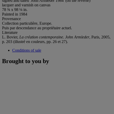
signed and dated 'John Armleder 1984' (on the reverse)
lacquer and varnish on canvas
78 ¾ x 98 ¼ in.
Painted in 1984
Provenance
Collection particulière, Europe.
Puis par descendance au propriétaire actuel.
Literature
L. Bovier,
La création contemporaine. John Armleder
, Paris, 2005,
p. 203 (illustré en couleurs, pp. 26 et 27).
Conditions of sale
Brought to you by