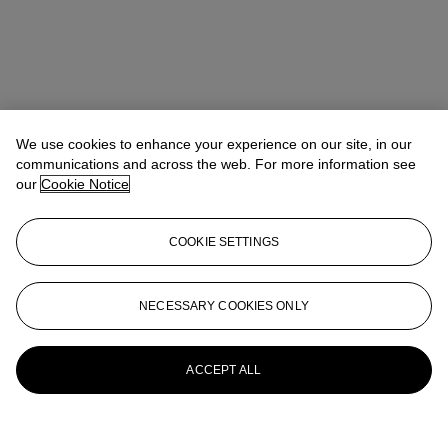
We use cookies to enhance your experience on our site, in our
communications and across the web. For more information see
our
Cookie Notice
COOKIE SETTINGS
Antoine Lebouteiller
International Specialist
alebouteiller@christies.com
+33 (0)1 40 76 85 83
NECESSARY COOKIES ONLY
More from
Moderne(s), une collection
particulière européenne
ACCEPT ALL
View All
View All