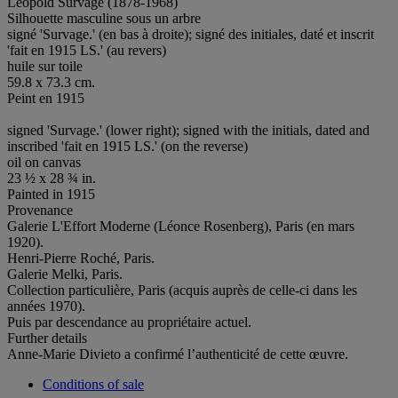
Léopold Survage (1878-1968)
Silhouette masculine sous un arbre
signé 'Survage.' (en bas à droite); signé des initiales, daté et inscrit
'fait en 1915 LS.' (au revers)
huile sur toile
59.8 x 73.3 cm.
Peint en 1915
signed 'Survage.' (lower right); signed with the initials, dated and
inscribed 'fait en 1915 LS.' (on the reverse)
oil on canvas
23 ½ x 28 ¾ in.
Painted in 1915
Provenance
Galerie L'Effort Moderne (Léonce Rosenberg), Paris (en mars
1920).
Henri-Pierre Roché, Paris.
Galerie Melki, Paris.
Collection particulière, Paris (acquis auprès de celle-ci dans les
années 1970).
Puis par descendance au propriétaire actuel.
Further details
Anne-Marie Divieto a confirmé l’authenticité de cette œuvre.
Conditions of sale