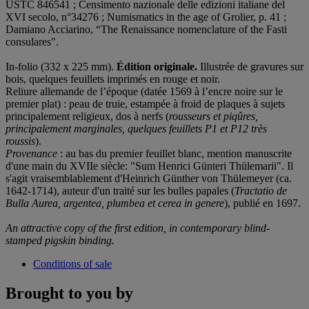
USTC 846541 ; Censimento nazionale delle edizioni italiane del
XVI secolo, n°34276 ; Numismatics in the age of Grolier, p. 41 ;
Damiano Acciarino, “The Renaissance nomenclature of the Fasti
consulares".
In-folio (332 x 225 mm).
Édition originale.
Illustrée de gravures sur
bois, quelques feuillets imprimés en rouge et noir.
Reliure allemande de l’époque (datée 1569 à l’encre noire sur le
premier plat) : peau de truie, estampée à froid de plaques à sujets
principalement religieux, dos à nerfs (
rousseurs et piqûres,
principalement marginales, quelques feuillets P1 et P12 très
roussis
).
Provenance
: au bas du premier feuillet blanc, mention manuscrite
d'une main du XVIIe siècle: "Sum Henrici Günteri Thülemarii". Il
s'agit vraisemblablement d'Heinrich Günther von Thülemeyer (ca.
1642-1714), auteur d'un traité sur les bulles papales (
Tractatio de
Bulla Aurea, argentea, plumbea et cerea in genere
), publié en 1697.
An attractive copy of the first edition, in contemporary blind-
stamped pigskin binding.
Conditions of sale
Brought to you by