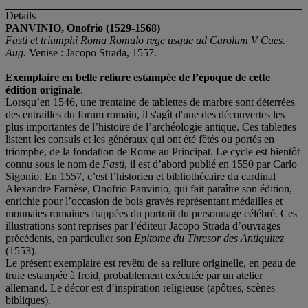
Details
PANVINIO, Onofrio (1529-1568)
Fasti et triumphi Roma Romulo rege usque ad Carolum V Caes.
Aug.
Venise : Jacopo Strada, 1557.
Exemplaire en belle reliure estampée de l’époque de cette
édition originale
.
Lorsqu’en 1546, une trentaine de tablettes de marbre sont déterrées
des entrailles du forum romain, il s'agît d'une des découvertes les
plus importantes de l’histoire de l’archéologie antique. Ces tablettes
listent les consuls et les généraux qui ont été fêtés ou portés en
triomphe, de la fondation de Rome au Principat. Le cycle est bientôt
connu sous le nom de
Fasti
, il est d’abord publié en 1550 par Carlo
Sigonio. En 1557, c’est l’historien et bibliothécaire du cardinal
Alexandre Farnèse, Onofrio Panvinio, qui fait paraître son édition,
enrichie pour l’occasion de bois gravés représentant médailles et
monnaies romaines frappées du portrait du personnage célébré. Ces
illustrations sont reprises par l’éditeur Jacopo Strada d’ouvrages
précédents, en particulier son
Epitome du Thresor des Antiquitez
(1553).
Le présent exemplaire est revêtu de sa reliure originelle, en peau de
truie estampée à froid, probablement exécutée par un atelier
allemand. Le décor est d’inspiration religieuse (apôtres, scènes
bibliques).