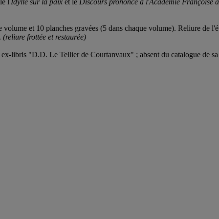
e l'
Idylle sur la paix
et le
Discours prononcé à l'Académie Françoise à 
e volume et 10 planches gravées (5 dans chaque volume). Reliure de l'ép
.
(reliure frottée et restaurée)
x-libris "D.D. Le Tellier de Courtanvaux" ; absent du catalogue de sa