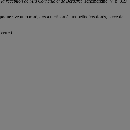
la réception de Mrs Corneille et de Bergeret
. Tchemerzine, V, p. 359
oque : veau marbré, dos à nerfs orné aux petits fers dorés, pièce de
 vente)