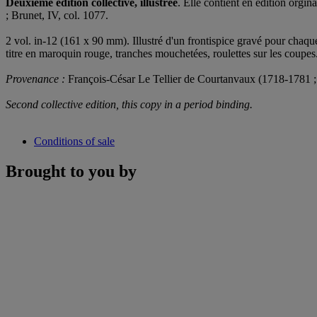
Deuxième édition collective, illustrée
. Elle contient en édition orginal
; Brunet, IV, col. 1077.
2 vol. in-12 (161 x 90 mm). Illustré d'un frontispice gravé pour chaqu
titre en maroquin rouge, tranches mouchetées, roulettes sur les coupes
Provenance :
François-César Le Tellier de Courtanvaux (1718-1781 ; e
Second collective edition, this copy in a period binding.
Conditions of sale
Brought to you by