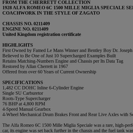
FROM THE CHERRETT COLLECTION
1928 ALFA ROMEO 6C 1500 MILLE MIGLIA SPECIALE SER
COACHWORK IN THE STYLE OF ZAGATO
CHASSIS NO. 0211409
ENGINE NO. 0211409
United Kingdom registration certificate
HIGHLIGHTS
First Owned by Famed Le Mans Winner and Bentley Boy Dr. Joseph 
Believed to Be One of Just 10 Supercharged Examples Built
Retains Matching-Numbers Engine and Chassis per Its Data Tag
Restored by Allan Cherrett in 1967
Offered from over 60 Years of Current Ownership
SPECIFICATIONS
1,482 CC DOHC Inline 6-Cylinder Engine
Single SU Carburetor
Roots-Type Supercharger
76 BHP at 4,800 RPM
4-Speed Manual Gearbox
4-Wheel Mechanical Drum Brakes Front and Rear Live Axles with Sem
The Alfa Romeo 6C 1500 Mille Miglia Speciale was a rare, high-perfo
car, its engine was set back further in the chassis and the fuel tank