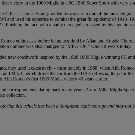
st victory in the 1000 Miglia in a 6C 1500 Super Sport with very simi
n the UK as a James Young-bodied two-seater to one of the most enigmat
ng WWI and used his expertise to combat the great flu epidemic of 1918
 finishing the race with a badly damaged car saved by his ingenious on-
a Romeo enthusiasts before being acquired by Allan and Angela Cherret
ration number was also changed to “MPG 726,” which it wears today.
ncluded new coachwork inspired by the 1928 1000 Miglia-winning 6C and
sband, they used it extensively – most notably in 1968, when Alfa Romeo
. and Mrs. Cherrett drove the car from the UK to Brescia, Italy, for t
ht Alfa Romeo’s first 1000 Miglia victory 40 years earlier.
nd correspondence dating back many years. A rare Mille Miglia Speciale 
eo collection.
ote that this vehicle has been in long-term static storage and may not be