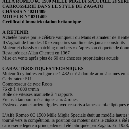
ALFA ROMEO 6C 1500 MILLE MIGLIA SPECIALE 2e SÉRI
CARROSSERIE DANS LE STYLE DE ZAGATO
CHÂSSIS N° 0211409
MOTEUR N° 0211409
Certificat d'immatriculation britannique
À RETENIR
Achetée neuve par le célèbre vainqueur du Mans et amateur de Bentle
Il s’agirait de l’un des 10 exemplaires suralimentés jamais construits
Moteur et châssis « matching numbers » d’après son étiquette de don
Restaurée par Allan Cherrett en 1967
Mise en vente après plus de 60 ans chez ses propriétaires actuels
CARACTÉRISTIQUES TECHNIQUES
Moteur 6 cylindres en ligne de 1 482 cm³ à double arbre à cames en t
Carburateur SU
Compresseur de type Roots
76 ch à 4 800 tr/min
Boîte de vitesses manuelle à 4 rapports
Freins à tambour mécaniques aux 4 roues
Essieux avant et arrière rigides avec ressorts à lames semi-elliptiques e
L’Alfa Romeo 6C 1500 Mille Miglia Speciale était un modèle hautes p
tourné vers la compétition, la position du moteur dans le châssis a été 
carrosserie légère a principalement été fabriquée par Zagato. En 19