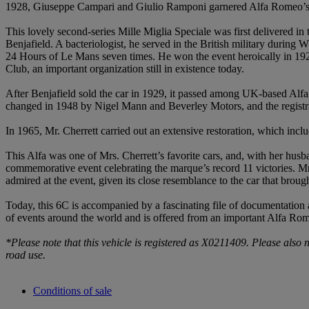
1928, Giuseppe Campari and Giulio Ramponi garnered Alfa Romeo’s fir
This lovely second-series Mille Miglia Speciale was first delivered i
Benjafield. A bacteriologist, he served in the British military duri
24 Hours of Le Mans seven times. He won the event heroically in 1927,
Club, an important organization still in existence today.
After Benjafield sold the car in 1929, it passed among UK-based Alf
changed in 1948 by Nigel Mann and Beverley Motors, and the regist
In 1965, Mr. Cherrett carried out an extensive restoration, which i
This Alfa was one of Mrs. Cherrett’s favorite cars, and, with her hu
commemorative event celebrating the marque’s record 11 victories. Mr
admired at the event, given its close resemblance to the car that broug
Today, this 6C is accompanied by a fascinating file of documentation a
of events around the world and is offered from an important Alfa Rom
*Please note that this vehicle is registered as X0211409. Please also n
road use.
Conditions of sale