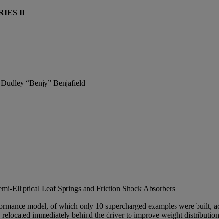
IES II
Dudley “Benjy” Benjafield
i-Elliptical Leaf Springs and Friction Shock Absorbers
rmance model, of which only 10 supercharged examples were built, acc
 was relocated immediately behind the driver to improve weight distribu