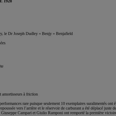
E 1928
y, le Dr Joseph Dudley « Benjy » Benjafield
nées
ête
t amortisseurs à friction
erformances rare puisque seulement 10 exemplaires suralimentés ont été
repoussée vers l’arrière et le réservoir de carburant a été déplacé juste d
28, Giuseppe Campari et Giulio Ramponi ont remporté la première victo