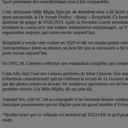
Sport présentant des caractéristiques tout à fait comparables.
Cette séduisante Mille Miglia Speciale de deuxième série a été livrée
sport automobile, le Dr Joseph Dudley « Benjy » Benjafield. Ce bactéri
épidémie de grippe de 1918-1919. Après la Première Guerre mondiale, i
terminant la course avec une voiture sérieusement endommagée, qu’il av
organisation majeure, qui existe encore aujourd’hui.
Benjafield a vendu cette voiture en 1929 et elle est ensuite passée e
correspondance jointe au dossier, on peut lire que la carrosserie a 
porte encore aujourd’hui.
En 1965, M. Cherrett a effectué une restauration complète, qui compren
Cette Alfa était l’une des voitures préférées de Mme Cherrett. Son ma
événement commémoratif spécial célébrant le record de 11 victoires d
par des photos jointes au dossier. De nombreux spectateurs ont été he
première victoire à la
Mille Miglia
, 40 ans plus tôt.
Aujourd’hui, cette 6C est accompagnée d’un fascinant dossier conten
historique passionnante qui est éligible pour un grand nombre d’événe
*Veuillez noter que ce véhicule est immatriculé X0211409 et qu'il peut
route.