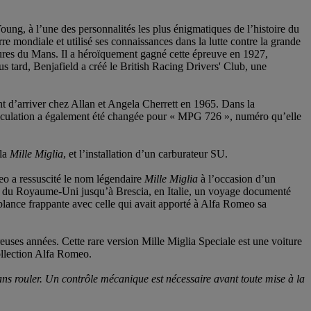
ng, à l’une des personnalités les plus énigmatiques de l’histoire du
e mondiale et utilisé ses connaissances dans la lutte contre la grande
eures du Mans. Il a héroïquement gagné cette épreuve en 1927,
s tard, Benjafield a créé le British Racing Drivers' Club, une
t d’arriver chez Allan et Angela Cherrett en 1965. Dans la
triculation a également été changée pour « MPG 726 », numéro qu’elle
la
Mille Miglia
, et l’installation d’un carburateur SU.
eo a ressuscité le nom légendaire
Mille Miglia
à l’occasion d’un
re du Royaume-Uni jusqu’à Brescia, en Italie, un voyage documenté
blance frappante avec celle qui avait apporté à Alfa Romeo sa
ses années. Cette rare version Mille Miglia Speciale est une voiture
ollection Alfa Romeo.
sans rouler. Un contrôle mécanique est nécessaire avant toute mise à la