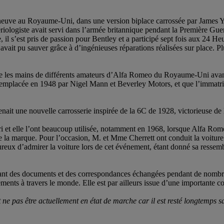
 neuve au Royaume-Uni, dans une version biplace carrossée par James You
ologiste avait servi dans l’armée britannique pendant la Première Guerr
l s’est pris de passion pour Bentley et a participé sept fois aux 24 H
ait pu sauver grâce à d’ingénieuses réparations réalisées sur place. Plu
ntre les mains de différents amateurs d’Alfa Romeo du Royaume-Uni avan
été remplacée en 1948 par Nigel Mann et Beverley Motors, et que l’imma
ait une nouvelle carrosserie inspirée de la 6C de 1928, victorieuse de 
ri et elle l’ont beaucoup utilisée, notamment en 1968, lorsque Alfa Rom
e la marque. Pour l’occasion, M. et Mme Cherrett ont conduit la voitu
ureux d’admirer la voiture lors de cet événement, étant donné sa ressem
ant des documents et des correspondances échangées pendant de nombreu
ments à travers le monde. Elle est par ailleurs issue d’une importante c
 ne pas être actuellement en état de marche car il est resté longtemps 