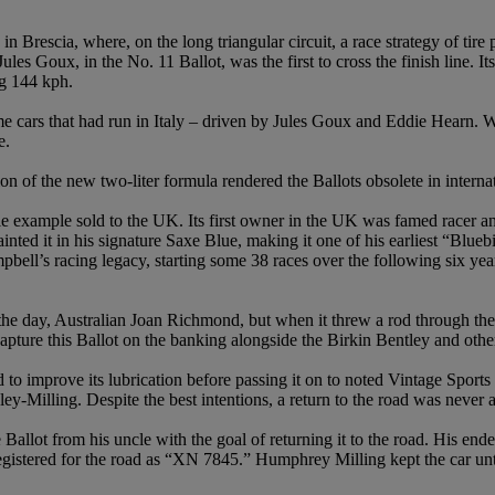
x in Brescia, where, on the long triangular circuit, a race strategy of t
les Goux, in the No. 11 Ballot, was the first to cross the finish line. It
ng 144 kph.
ame cars that had run in Italy – driven by Jules Goux and Eddie Hearn.
e.
tion of the new two-liter formula rendered the Ballots obsolete in interna
 sole example sold to the UK. Its first owner in the UK was famed racer
ainted it in his signature Saxe Blue, making it one of his earliest “Blue
ll’s racing legacy, starting some 38 races over the following six ye
he day, Australian Joan Richmond, but when it threw a rod through the si
pture this Ballot on the banking alongside the Birkin Bentley and other
o improve its lubrication before passing it on to noted Vintage Sport
ey-Milling. Despite the best intentions, a return to the road was never
lot from his uncle with the goal of returning it to the road. His endea
egistered for the road as “XN 7845.” Humphrey Milling kept the car unti