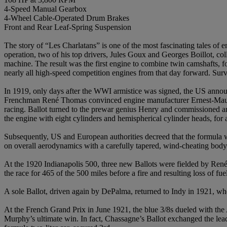
4-Speed Manual Gearbox
4-Wheel Cable-Operated Drum Brakes
Front and Rear Leaf-Spring Suspension
The story of “Les Charlatans” is one of the most fascinating tales of
operation, two of his top drivers, Jules Goux and Georges Boillot, co
machine. The result was the first engine to combine twin camshafts, fo
nearly all high-speed competition engines from that day forward. Surv
In 1919, only days after the WWI armistice was signed, the US annou
Frenchman René Thomas convinced engine manufacturer Ernest-Maurice
racing. Ballot turned to the prewar genius Henry and commissioned an 
the engine with eight cylinders and hemispherical cylinder heads, for
Subsequently, US and European authorities decreed that the formula wo
on overall aerodynamics with a carefully tapered, wind-cheating body a
At the 1920 Indianapolis 500, three new Ballots were fielded by Ren
the race for 465 of the 500 miles before a fire and resulting loss of 
A sole Ballot, driven again by DePalma, returned to Indy in 1921, whe
At the French Grand Prix in June 1921, the blue 3/8s dueled with t
Murphy’s ultimate win. In fact, Chassagne’s Ballot exchanged the le