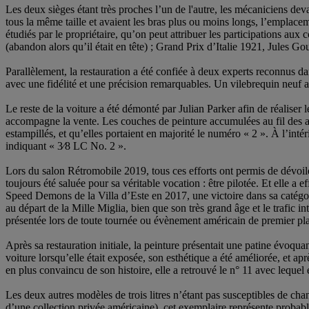
Les deux sièges étant très proches l’un de l'autre, les mécaniciens dev
tous la même taille et avaient les bras plus ou moins longs, l’emplacem
étudiés par le propriétaire, qu’on peut attribuer les participations a
(abandon alors qu’il était en tête) ; Grand Prix d’Italie 1921, Jules G
Parallèlement, la restauration a été confiée à deux experts reconnus da
avec une fidélité et une précision remarquables. Un vilebrequin neuf a 
Le reste de la voiture a été démonté par Julian Parker afin de réaliser
accompagne la vente. Les couches de peinture accumulées au fil des ans o
estampillés, et qu’elles portaient en majorité le numéro « 2 ». À l’int
indiquant « 3⁄8 LC No. 2 ».
Lors du salon Rétromobile 2019, tous ces efforts ont permis de dévoile
toujours été saluée pour sa véritable vocation : être pilotée. Et elle a
Speed Demons de la Villa d’Este en 2017, une victoire dans sa catégor
au départ de la Mille Miglia, bien que son très grand âge et le trafic i
présentée lors de toute tournée ou évènement américain de premier pla
Après sa restauration initiale, la peinture présentait une patine évoqu
voiture lorsqu’elle était exposée, son esthétique a été améliorée, et apr
en plus convaincu de son histoire, elle a retrouvé le n° 11 avec lequel 
Les deux autres modèles de trois litres n’étant pas susceptibles de ch
d’une collection privée américaine), cet exemplaire représente probabl