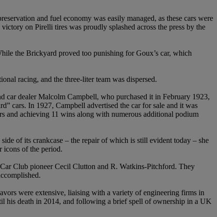
ire preservation and fuel economy was easily managed, as these cars were
s victory on Pirelli tires was proudly splashed across the press by the
 While the Brickyard proved too punishing for Goux’s car, which
tional racing, and the three-liter team was dispersed.
 and car dealer Malcolm Campbell, who purchased it in February 1923,
bird” cars. In 1927, Campbell advertised the car for sale and it was
ars and achieving 11 wins along with numerous additional podium
de of its crankcase – the repair of which is still evident today – she
 icons of the period.
s Car Club pioneer Cecil Clutton and R. Watkins-Pitchford. They
 accomplished.
vors were extensive, liaising with a variety of engineering firms in
l his death in 2014, and following a brief spell of ownership in a UK