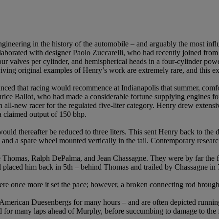
 engineering in the history of the automobile – and arguably the most in
llaborated with designer Paolo Zuccarelli, who had recently joined fro
ur valves per cylinder, and hemispherical heads in a four-cylinder power
iving original examples of Henry’s work are extremely rare, and this e
nced that racing would recommence at Indianapolis that summer, comfo
 Ballot, who had made a considerable fortune supplying engines for th
all-new racer for the regulated five-liter category. Henry drew extensiv
 a claimed output of 150 bhp.
uld thereafter be reduced to three liters. This sent Henry back to the 
nd a spare wheel mounted vertically in the tail. Contemporary research s
é Thomas, Ralph DePalma, and Jean Chassagne. They were by far the fas
fuel placed him back in 5th – behind Thomas and trailed by Chassagne in 
re once more it set the pace; however, a broken connecting rod brought 
he American Duesenbergs for many hours – and are often depicted runn
ad for many laps ahead of Murphy, before succumbing to damage to the