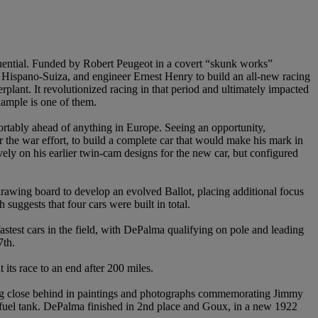
fluential. Funded by Robert Peugeot in a covert “skunk works”
m Hispano-Suiza, and engineer Ernest Henry to build an all-new racing
plant. It revolutionized racing in that period and ultimately impacted
xample is one of them.
rtably ahead of anything in Europe. Seeing an opportunity,
e war effort, to build a complete car that would make his mark in
ely on his earlier twin-cam designs for the new car, but configured
drawing board to develop an evolved Ballot, placing additional focus
uggests that four cars were built in total.
test cars in the field, with DePalma qualifying on pole and leading
7th.
its race to an end after 200 miles.
ing close behind in paintings and photographs commemorating Jimmy
 fuel tank. DePalma finished in 2nd place and Goux, in a new 1922