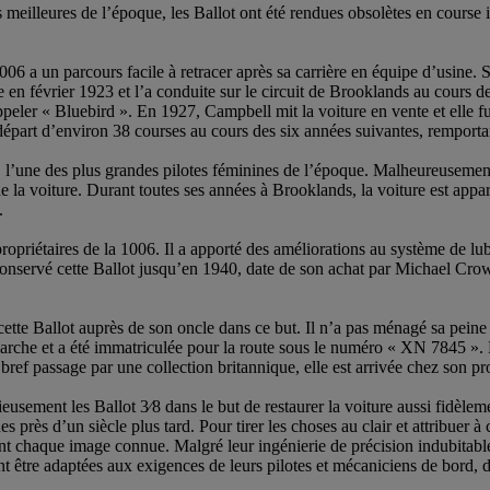
illeures de l’époque, les Ballot ont été rendues obsolètes en course int
6 a un parcours facile à retracer après sa carrière en équipe d’usine. 
n février 1923 et l’a conduite sur le circuit de Brooklands au cours de 
 appeler « Bluebird ». En 1927, Campbell mit la voiture en vente et elle f
e départ d’environ 38 courses au cours des six années suivantes, rempor
’une des plus grandes pilotes féminines de l’époque. Malheureusement, ap
de la voiture. Durant toutes ses années à Brooklands, la voiture est app
.
propriétaires de la 1006. Il a apporté des améliorations au système de lu
onservé cette Ballot jusqu’en 1940, date de son achat par Michael Crowle
te Ballot auprès de son oncle dans ce but. Il n’a pas ménagé sa peine 
arche et a été immatriculée pour la route sous le numéro « XN 7845 ». 
ref passage par une collection britannique, elle est arrivée chez son pro
usement les Ballot 3⁄8 dans le but de restaurer la voiture aussi fidèlem
 près d’un siècle plus tard. Pour tirer les choses au clair et attribuer à
t chaque image connue. Malgré leur ingénierie de précision indubitablem
ent être adaptées aux exigences de leurs pilotes et mécaniciens de bord