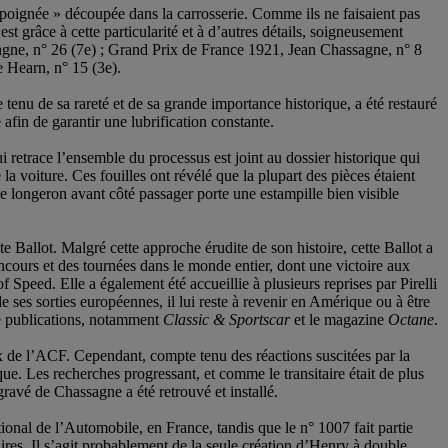
 « poignée » découpée dans la carrosserie. Comme ils ne faisaient pas
t grâce à cette particularité et à d’autres détails, soigneusement
ssagne, n° 26 (7e) ; Grand Prix de France 1921, Jean Chassagne, n° 8
e Hearn, n° 15 (3e).
tenu de sa rareté et de sa grande importance historique, a été restauré
afin de garantir une lubrification constante.
i retrace l’ensemble du processus est joint au dossier historique qui
la voiture. Ces fouilles ont révélé que la plupart des pièces étaient
 le longeron avant côté passager porte une estampille bien visible
 Ballot. Malgré cette approche érudite de son histoire, cette Ballot a
concours et des tournées dans le monde entier, dont une victoire aux
peed. Elle a également été accueillie à plusieurs reprises par Pirelli
e ses sorties européennes, il lui reste à revenir en Amérique ou à être
de publications, notamment
Classic & Sportscar
et le magazine
Octane
.
rix de l’ACF. Cependant, compte tenu des réactions suscitées par la
ique. Les recherches progressant, et comme le transitaire était de plus
 gravé de Chassagne a été retrouvé et installé.
onal de l’Automobile, en France, tandis que le n° 1007 fait partie
ires. Il s’agit probablement de la seule création d’Henry à double