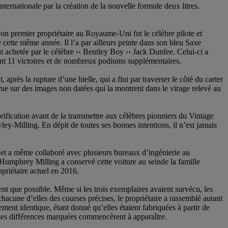
ernationale par la création de la nouvelle formule deux litres.
Son premier propriétaire au Royaume-Uni fut le célèbre pilote et
cette même année. Il l’a par ailleurs peinte dans son bleu Saxe
ut achetée par le célèbre ‹‹ Bentley Boy ›› Jack Dunfee. Celui-ci a
tant 11 victoires et de nombreux podiums supplémentaires.
rès la rupture d’une bielle, qui a fini par traverser le côté du carter
arue sur des images non datées qui la montrent dans le virage relevé au
brification avant de la transmettre aux célèbres pionniers du Vintage
y-Milling. En dépit de toutes ses bonnes intentions, il n’est jamais
et a même collaboré avec plusieurs bureaux d’ingénierie au
Humphrey Milling a conservé cette voiture au seinde la famille
priétaire actuel en 2016.
ent que possible. Même si les trois exemplaires avaient survécu, les
 chacune d’elles des courses précises, le propriétaire a rassemblé autant
ent identique, étant donné qu’elles étaient fabriquées à partir de
, des différences marquées commencèrent à apparaître.