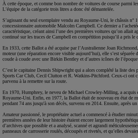
À cette époque, et comme bon nombre de voitures de course parmi les me
L’équipe de la catégorie trois litres a donc été démantelée.
S’agissant du seul exemplaire vendu au Royaume-Uni, le châssis n° 100
concessionnaire automobile Malcolm Campbell. Ce dernier a l’achetée e
caractéristique, créant ainsi l’une des premières voitures qu’on allait
continué sur les traces de Campbell en compétition puisqu’il a pris l
En 1933, cette Ballot a été acquise par l’Australienne Joan Richmond, l
moteur (une réparation encore visible aujourd’hui), elle s’est séparée 
coude à coude avec une Birkin Bentley et d’autres icônes de l’époque
C’est le capitaine Dennis Shipwright qui a alors complété la liste des 
Sports Car Club, Cecil Clutton et R. Watkins-Pitchford. Ceux-ci ont c
parvenu à la remettre sur la route.
En 1970, Humphrey, le neveu de Michael Crowley-Milling, a acquis cet
Royaume-Uni. Enfin, en 1977, la Ballot était de nouveau en état de m
pendant 74 ans jusqu'à son décès, survenu en 2014. Ensuite, après un b
Amateur passionné, le propriétaire actuel a commencé à étudier minutie
premières années de leur histoire étaient encore largement hypothétiques
d’archives que possible et a analysé, scanné et agrandi méticuleusemen
panneaux de carrosserie roulés, découpés et rivetés, et qu’elles devai