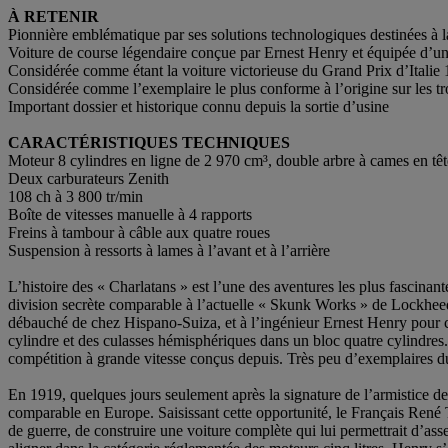
À RETENIR
Pionnière emblématique par ses solutions technologiques destinées à 
Voiture de course légendaire conçue par Ernest Henry et équipée d’un
Considérée comme étant la voiture victorieuse du Grand Prix d’Italie 
Considérée comme l’exemplaire le plus conforme à l’origine sur les tro
Important dossier et historique connu depuis la sortie d’usine
CARACTÉRISTIQUES TECHNIQUES
Moteur 8 cylindres en ligne de 2 970 cm³, double arbre à cames en têt
Deux carburateurs Zenith
108 ch à 3 800 tr/min
Boîte de vitesses manuelle à 4 rapports
Freins à tambour à câble aux quatre roues
Suspension à ressorts à lames à l’avant et à l’arrière
L’histoire des « Charlatans » est l’une des aventures les plus fascinan
division secrète comparable à l’actuelle « Skunk Works » de Lockheed 
débauché de chez Hispano-Suiza, et à l’ingénieur Ernest Henry pour c
cylindre et des culasses hémisphériques dans un bloc quatre cylindres. 
compétition à grande vitesse conçus depuis. Très peu d’exemplaires du t
En 1919, quelques jours seulement après la signature de l’armistice de
comparable en Europe. Saisissant cette opportunité, le Français René 
de guerre, de construire une voiture complète qui lui permettrait d’as