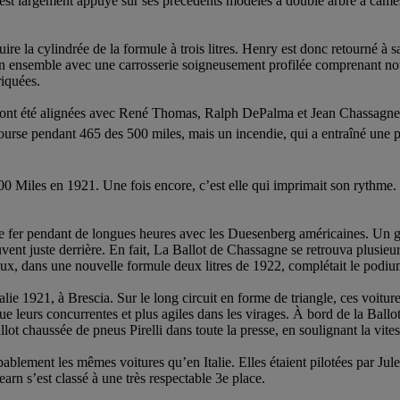
’est largement appuyé sur ses précédents modèles à double arbre à cames
uire la cylindrée de la formule à trois litres. Henry est donc retourné à
son ensemble avec une carrosserie soigneusement profilée comprenant no
riquées.
 ont été alignées avec René Thomas, Ralph DePalma et Jean Chassagne à le
urse pendant 465 des 500 miles, mais un incendie, qui a entraîné une per
0 Miles en 1921. Une fois encore, c’est elle qui imprimait son rythme. 
é le fer pendant de longues heures avec les Duesenberg américaines. Un
nt juste derrière. En fait, La Ballot de Chassagne se retrouva plusieu
Goux, dans une nouvelle formule deux litres de 1922, complétait le podiu
Italie 1921, à Brescia. Sur le long circuit en forme de triangle, ces voit
e leurs concurrentes et plus agiles dans les virages. À bord de la Ballot
 Ballot chaussée de pneus Pirelli dans toute la presse, en soulignant la v
obablement les mêmes voitures qu’en Italie. Elles étaient pilotées par Ju
earn s’est classé à une très respectable 3e place.