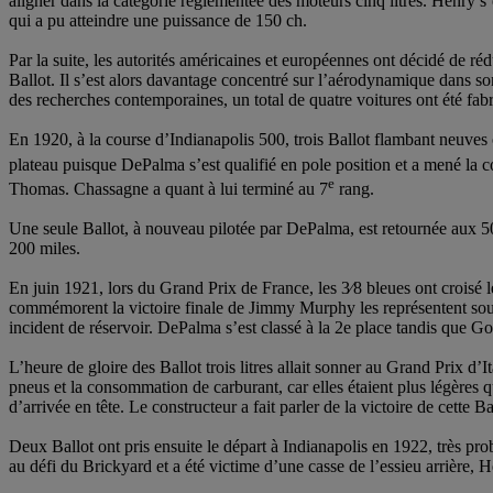
aligner dans la catégorie réglementée des moteurs cinq litres. Henry s
qui a pu atteindre une puissance de 150 ch.
Par la suite, les autorités américaines et européennes ont décidé de réd
Ballot. Il s’est alors davantage concentré sur l’aérodynamique dans 
des recherches contemporaines, un total de quatre voitures ont été fab
En 1920, à la course d’Indianapolis 500, trois Ballot flambant neuves
plateau puisque DePalma s’est qualifié en pole position et a mené la co
e
Thomas. Chassagne a quant à lui terminé au 7
rang.
Une seule Ballot, à nouveau pilotée par DePalma, est retournée aux 50
200 miles.
En juin 1921, lors du Grand Prix de France, les 3⁄8 bleues ont crois
commémorent la victoire finale de Jimmy Murphy les représentent souve
incident de réservoir. DePalma s’est classé à la 2e place tandis que 
L’heure de gloire des Ballot trois litres allait sonner au Grand Prix d’
pneus et la consommation de carburant, car elles étaient plus légères qu
d’arrivée en tête. Le constructeur a fait parler de la victoire de cette
Deux Ballot ont pris ensuite le départ à Indianapolis en 1922, très pr
au défi du Brickyard et a été victime d’une casse de l’essieu arrière, H