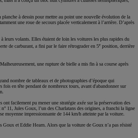
, mais il a conçu un bloc huit cylindres à culasses hémisphériques,
 sa planche à dessin pour mettre au point une nouvelle évolution de la
tamment une roue de secours placée verticalement à l’arrière. D’après
urs volants. Elles étaient de loin les voitures les plus rapides du
e
te de carburant, a fini par le faire rétrograder en 5
position, derrière
Malheureusement, une rupture de bielle a mis fin à sa course après
 grand nombre de tableaux et de photographies d’époque qui
rs fois en tête pendant de nombreux tours, avant d'abandonner sur
m.
ures ont facilement pu mener une stratégie axée sur la préservation des
 n° 11, Jules Goux, l’un des Charlatans des origines, a franchi la ligne
itesse moyenne impressionnante de 144 km/h atteinte par la voiture.
les Goux et Eddie Hearn. Alors que la voiture de Goux n’a pas résisté