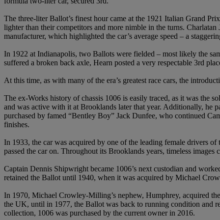
formula two-liter car, secured 3rd.
The three-liter Ballot’s finest hour came at the 1921 Italian Grand Pri
lighter than their competitors and more nimble in the turns. Charlatan Ju
manufacturer, which highlighted the car’s average speed – a staggeri
In 1922 at Indianapolis, two Ballots were fielded – most likely the s
suffered a broken back axle, Hearn posted a very respectable 3rd plac
At this time, as with many of the era’s greatest race cars, the introduc
The ex-Works history of chassis 1006 is easily traced, as it was the
and was active with it at Brooklands later that year. Additionally, he p
purchased by famed “Bentley Boy” Jack Dunfee, who continued Campbe
finishes.
In 1933, the car was acquired by one of the leading female drivers of t
passed the car on. Throughout its Brooklands years, timeless images ca
Captain Dennis Shipwright became 1006’s next custodian and worked t
retained the Ballot until 1940, when it was acquired by Michael Crowl
In 1970, Michael Crowley-Milling’s nephew, Humphrey, acquired the Bal
the UK, until in 1977, the Ballot was back to running condition and r
collection, 1006 was purchased by the current owner in 2016.