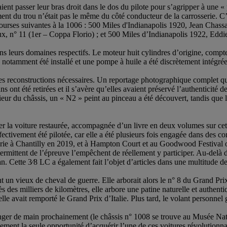
aient passer leur bras droit dans le dos du pilote pour s’agripper à une
ent du trou n’était pas le même du côté conducteur de la carrosserie. C’es
ux courses suivantes à la 1006 : 500 Miles d'Indianapolis 1920, Jean Cha
oux, n° 11 (1er – Coppa Florio) ; et 500 Miles d’Indianapolis 1922, Eddi
ns leurs domaines respectifs. Le moteur huit cylindres d’origine, compte 
notamment été installé et une pompe à huile a été discrètement intégrée 
 les reconstructions nécessaires. Un reportage photographique complet qu
nt été retirées et il s’avère qu’elles avaient préservé l’authenticité de 
érieur du châssis, un « N2 » peint au pinceau a été découvert, tandis que
r la voiture restaurée, accompagnée d’un livre en deux volumes sur cette
 effectivement été pilotée, car elle a été plusieurs fois engagée dans des 
ie à Chantilly en 2019, et à Hampton Court et au Goodwood Festival of S
ntermittent de l’épreuve l’empêchent de réellement y participer. Au-delà d
n. Cette 3⁄8 LC a également fait l’objet d’articles dans une multitude 
ant un vieux de cheval de guerre. Elle arborait alors le n° 8 du Grand P
ès des milliers de kilomètres, elle arbore une patine naturelle et authent
elle avait remporté le Grand Prix d’Italie. Plus tard, le volant personnel
anger de main prochainement (le châssis n° 1008 se trouve au Musée Nati
ement la seule opportunité d’acquérir l’une de ces voitures révolutionna