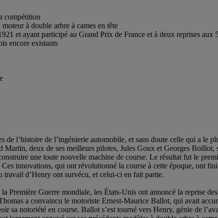
la compétition
 moteur à double arbre à cames en tête
1921 et ayant participé au Grand Prix de France et à deux reprises aux 
is encore existants
e
tes de l’histoire de l’ingénierie automobile, et sans doute celle qui a l
Martin, deux de ses meilleurs pilotes, Jules Goux et Georges Boillot, 
onstruire une toute nouvelle machine de course. Le résultat fut le pre
Ces innovations, qui ont révolutionné la course à cette époque, ont fini 
ravail d’Henry ont survécu, et celui-ci en fait partie.
 la Première Guerre mondiale, les États-Unis ont annoncé la reprise des 
Thomas a convaincu le motoriste Ernest-Maurice Ballot, qui avait accum
seoir sa notoriété en course. Ballot s’est tourné vers Henry, génie de l