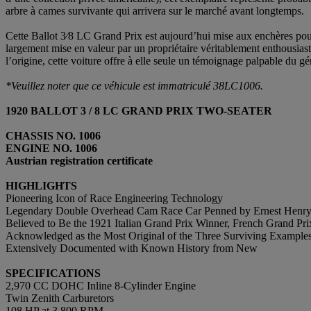
arbre à cames survivante qui arrivera sur le marché avant longtemps.
Cette Ballot 3⁄8 LC Grand Prix est aujourd’hui mise aux enchères pour
largement mise en valeur par un propriétaire véritablement enthousias
l’origine, cette voiture offre à elle seule un témoignage palpable du g
*Veuillez noter que ce véhicule est immatriculé 38LC1006.
1920 BALLOT 3 / 8 LC GRAND PRIX TWO-SEATER
CHASSIS NO. 1006
ENGINE NO. 1006
Austrian registration certificate
HIGHLIGHTS
Pioneering Icon of Race Engineering Technology
Legendary Double Overhead Cam Race Car Penned by Ernest Henr
Believed to Be the 1921 Italian Grand Prix Winner, French Grand Pr
Acknowledged as the Most Original of the Three Surviving Example
Extensively Documented with Known History from New
SPECIFICATIONS
2,970 CC DOHC Inline 8-Cylinder Engine
Twin Zenith Carburetors
108 HP at 3,800 RPM