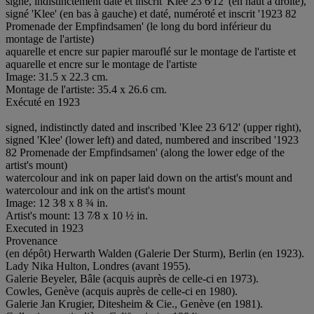
signé, indistinctement daté et inscrit 'Klee 23 6⁄12' (en haut à droite),
signé 'Klee' (en bas à gauche) et daté, numéroté et inscrit '1923 82
Promenade der Empfindsamen' (le long du bord inférieur du
montage de l'artiste)
aquarelle et encre sur papier marouflé sur le montage de l'artiste et
aquarelle et encre sur le montage de l'artiste
Image: 31.5 x 22.3 cm.
Montage de l'artiste: 35.4 x 26.6 cm.
Exécuté en 1923
signed, indistinctly dated and inscribed 'Klee 23 6⁄12' (upper right),
signed 'Klee' (lower left) and dated, numbered and inscribed '1923
82 Promenade der Empfindsamen' (along the lower edge of the
artist's mount)
watercolour and ink on paper laid down on the artist's mount and
watercolour and ink on the artist's mount
Image: 12 3⁄8 x 8 ¾ in.
Artist's mount: 13 7⁄8 x 10 ½ in.
Executed in 1923
Provenance
(en dépôt) Herwarth Walden (Galerie Der Sturm), Berlin (en 1923).
Lady Nika Hulton, Londres (avant 1955).
Galerie Beyeler, Bâle (acquis auprès de celle-ci en 1973).
Cowles, Genève (acquis auprès de celle-ci en 1980).
Galerie Jan Krugier, Ditesheim & Cie., Genève (en 1981).