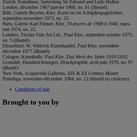
Zurich, Kunsthaus,
Sammlung Sir Edward und Lady Hulton
London
, décembre 1967-janvier 1968, no. 81 (illustré).
Bâle, Galerie Beyeler,
Klee. Kunst ist ein Schöpfungsgleichnis
,
septembre-novembre 1973, no. 25.
Paris, Galerie Karl Flinker,
Klee, 74 œuvres de 1908 à 1940
, mars-
mai 1974, no. 22.
Londres, Fischer Fine Art Ltd.,
Paul Klee
, septembre-octobre 1975,
no. 5 (illustré).
Düsseldorf, W. Wittrock Kunsthandel,
Paul Klee
, novembre-
décembre 1977 (illustré).
Cologne, Kunsthalle,
Paul Klee. Das Werk der Jahre 1919-1933.
Gemälde, Handzeichnungen, Druckgraphik
, avril-juin 1979, no. 97
(illustré).
New York, Acquavella Galleries,
XIX & XX Century Master
Paintings
, novembre-décembre 1984, no. 12 (illustré en couleurs).
Conditions of sale
Brought to you by