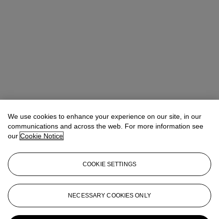
We use cookies to enhance your experience on our site, in our
communications and across the web. For more information see
our
Cookie Notice
COOKIE SETTINGS
20/21st Century Evening Sale - Paris
General Enquires
eveningparis2021@christies.com
NECESSARY COOKIES ONLY
More from
20th/21st Century Art -