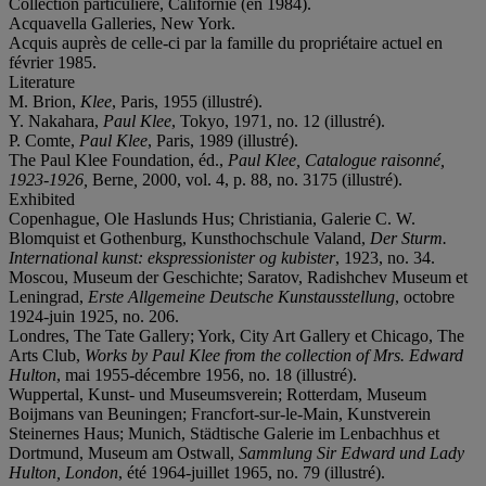
Collection particulière, Californie (en 1984).
Acquavella Galleries, New York.
Acquis auprès de celle-ci par la famille du propriétaire actuel en
février 1985.
Literature
M. Brion,
Klee
, Paris, 1955 (illustré).
Y. Nakahara,
Paul Klee
, Tokyo, 1971, no. 12 (illustré).
P. Comte,
Paul Klee
, Paris, 1989 (illustré).
The Paul Klee Foundation, éd.,
Paul Klee, Catalogue raisonné,
1923-1926,
Berne
,
2000, vol. 4, p. 88, no. 3175 (illustré).
Exhibited
Copenhague, Ole Haslunds Hus; Christiania, Galerie C. W.
Blomquist et Gothenburg, Kunsthochschule Valand,
Der Sturm.
International kunst: ekspressionister og kubister
, 1923, no. 34.
Moscou, Museum der Geschichte; Saratov, Radishchev Museum et
Leningrad,
Erste Allgemeine Deutsche Kunstausstellung
, octobre
1924-juin 1925, no. 206.
Londres, The Tate Gallery; York, City Art Gallery et Chicago, The
Arts Club,
Works by Paul Klee from the collection of Mrs. Edward
Hulton
, mai 1955-décembre 1956, no. 18 (illustré).
Wuppertal, Kunst- und Museumsverein; Rotterdam, Museum
Boijmans van Beuningen; Francfort-sur-le-Main, Kunstverein
Steinernes Haus; Munich, Städtische Galerie im Lenbachhus et
Dortmund, Museum am Ostwall,
Sammlung Sir Edward und Lady
Hulton, London
, été 1964-juillet 1965, no. 79 (illustré).