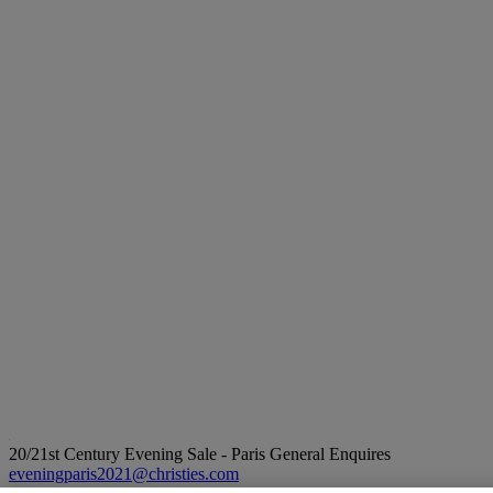
20/21st Century Evening Sale - Paris
General Enquires
eveningparis2021@christies.com