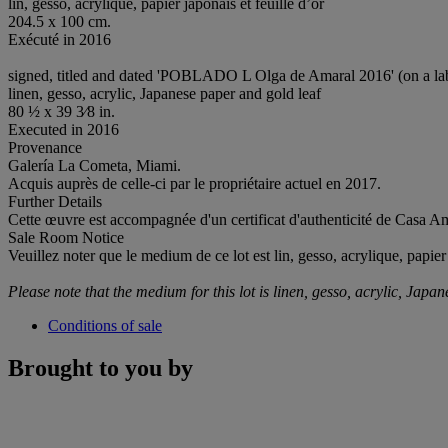
lin, gesso, acrylique, papier japonais et feuille d’or
204.5 x 100 cm.
Exécuté in 2016
signed, titled and dated 'POBLADO L Olga de Amaral 2016' (on a labe
linen, gesso, acrylic, Japanese paper and gold leaf
80 ½ x 39 3⁄8 in.
Executed in 2016
Provenance
Galería La Cometa, Miami.
Acquis auprès de celle-ci par le propriétaire actuel en 2017.
Further Details
Cette œuvre est accompagnée d'un certificat d'authenticité de Casa Amar
Sale Room Notice
Veuillez noter que le medium de ce lot est lin, gesso, acrylique, papier 
Please note that the medium for this lot is linen, gesso, acrylic, Japa
Conditions of sale
Brought to you by