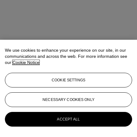
We use cookies to enhance your experience on our site, in our
communications and across the web. For more information see
our
Cookie Notice
COOKIE SETTINGS
20/21st Century Evening Sale - Paris
General Enquires
eveningparis2021@christies.com
NECESSARY COOKIES ONLY
More from
20th/21st Century Art -
Evening Sale
ACCEPT ALL
View All