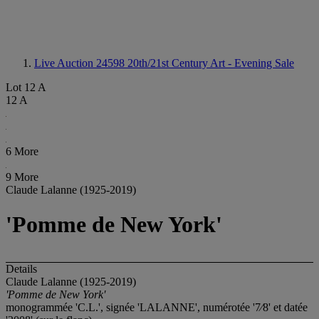
Live Auction 24598
20th/21st Century Art - Evening Sale
Lot 12 A
12 A
6 More
9 More
Claude Lalanne (1925-2019)
'Pomme de New York'
Details
Claude Lalanne (1925-2019)
'Pomme de New York'
monogrammée 'C.L.', signée 'LALANNE', numérotée '7⁄8' et datée