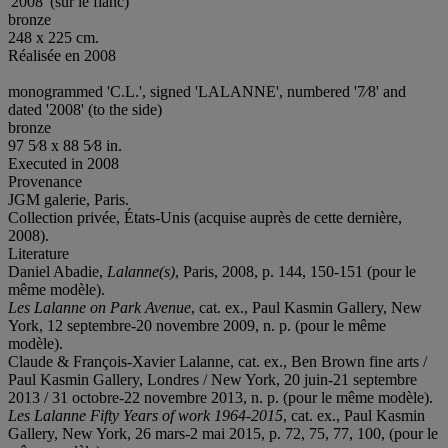
'2008' (sur le flanc)
bronze
248 x 225 cm.
Réalisée en 2008
monogrammed 'C.L.', signed 'LALANNE', numbered '7⁄8' and
dated '2008' (to the side)
bronze
97 5⁄8 x 88 5⁄8 in.
Executed in 2008
Provenance
JGM galerie, Paris.
Collection privée, États-Unis (acquise auprès de cette dernière,
2008).
Literature
Daniel Abadie,
Lalanne(s)
, Paris, 2008, p. 144, 150-151 (pour le
même modèle).
Les Lalanne on Park Avenue
, cat. ex., Paul Kasmin Gallery, New
York, 12 septembre-20 novembre 2009, n. p. (pour le même
modèle).
Claude & François-Xavier Lalanne, cat. ex., Ben Brown fine arts /
Paul Kasmin Gallery, Londres / New York, 20 juin-21 septembre
2013 / 31 octobre-22 novembre 2013, n. p. (pour le même modèle).
Les Lalanne Fifty Years of work 1964-2015
, cat. ex., Paul Kasmin
Gallery, New York, 26 mars-2 mai 2015, p. 72, 75, 77, 100, (pour le