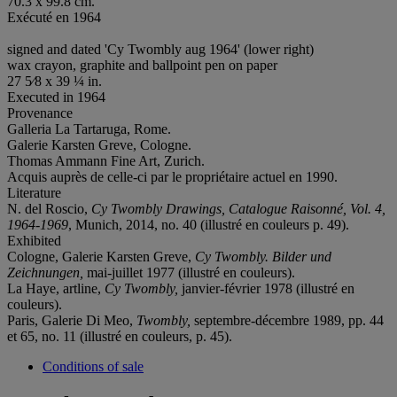
70.3 x 99.8 cm.
Exécuté en 1964
signed and dated 'Cy Twombly aug 1964' (lower right)
wax crayon, graphite and ballpoint pen on paper
27 5⁄8 x 39 ¼ in.
Executed in 1964
Provenance
Galleria La Tartaruga, Rome.
Galerie Karsten Greve, Cologne.
Thomas Ammann Fine Art, Zurich.
Acquis auprès de celle-ci par le propriétaire actuel en 1990.
Literature
N. del Roscio,
Cy Twombly Drawings, Catalogue Raisonné, Vol. 4,
1964-1969
, Munich, 2014, no. 40 (illustré en couleurs p. 49).
Exhibited
Cologne, Galerie Karsten Greve,
Cy Twombly. Bilder und
Zeichnungen,
mai-juillet 1977 (illustré en couleurs).
La Haye, artline,
Cy Twombly,
janvier-février 1978 (illustré en
couleurs).
Paris, Galerie Di Meo,
Twombly,
septembre-décembre 1989, pp. 44
et 65, no. 11 (illustré en couleurs, p. 45).
Conditions of sale