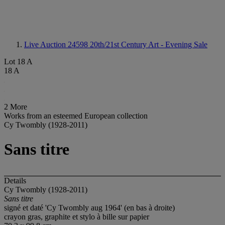
Live Auction 24598
20th/21st Century Art - Evening Sale
Lot 18 A
18 A
2 More
Works from an esteemed European collection
Cy Twombly (1928-2011)
Sans titre
Details
Cy Twombly (1928-2011)
Sans titre
signé et daté 'Cy Twombly aug 1964' (en bas à droite)
crayon gras, graphite et stylo à bille sur papier