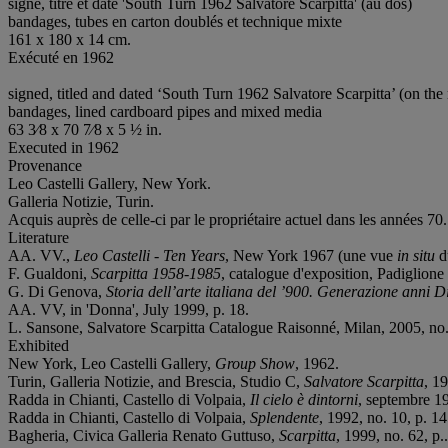
signé, titré et daté 'South Turn 1962 Salvatore Scarpitta' (au dos)
bandages, tubes en carton doublés et technique mixte
161 x 180 x 14 cm.
Exécuté en 1962
signed, titled and dated ‘South Turn 1962 Salvatore Scarpitta’ (on the 
bandages, lined cardboard pipes and mixed media
63 3⁄8 x 70 7⁄8 x 5 ½ in.
Executed in 1962
Provenance
Leo Castelli Gallery, New York.
Galleria Notizie, Turin.
Acquis auprès de celle-ci par le propriétaire actuel dans les années 70.
Literature
AA. VV.,
Leo Castelli - Ten Years
, New York 1967 (une vue
in situ
du
F. Gualdoni,
Scarpitta 1958-1985
, catalogue d'exposition, Padiglione
G. Di Genova,
Storia dell’arte italiana del ’900. Generazione anni D
AA. VV, in 'Donna', July 1999, p. 18.
L. Sansone, Salvatore Scarpitta Catalogue Raisonné, Milan, 2005, no. 31
Exhibited
New York, Leo Castelli Gallery,
Group Show
, 1962.
Turin, Galleria Notizie, and Brescia, Studio C,
Salvatore
Scarpitta
, 19
Radda in Chianti, Castello di Volpaia,
Il cielo è dintorni
, septembre 19
Radda in Chianti, Castello di Volpaia,
Splendente
, 1992, no. 10, p. 14
Bagheria, Civica Galleria Renato Guttuso,
Scarpitta
, 1999, no. 62, p..