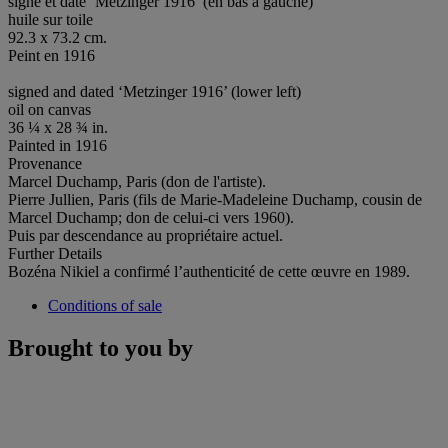
signé et daté ‘Metzinger 1916’ (en bas à gauche)
huile sur toile
92.3 x 73.2 cm.
Peint en 1916
signed and dated ‘Metzinger 1916’ (lower left)
oil on canvas
36 ¼ x 28 ¾ in.
Painted in 1916
Provenance
Marcel Duchamp, Paris (don de l'artiste).
Pierre Jullien, Paris (fils de Marie-Madeleine Duchamp, cousin de
Marcel Duchamp; don de celui-ci vers 1960).
Puis par descendance au propriétaire actuel.
Further Details
Bozéna Nikiel a confirmé l’authenticité de cette œuvre en 1989.
Conditions of sale
Brought to you by