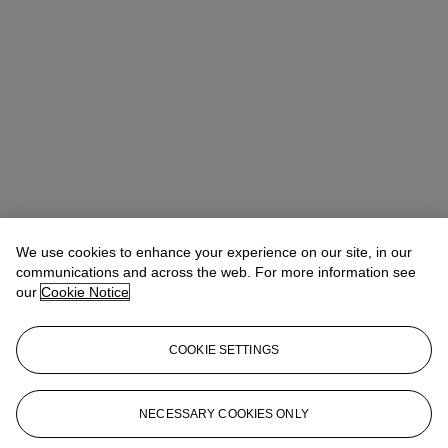
We use cookies to enhance your experience on our site, in our
communications and across the web. For more information see
our
Cookie Notice
COOKIE SETTINGS
20/21st Century Evening Sale - Paris
General Enquires
eveningparis2021@christies.com
NECESSARY COOKIES ONLY