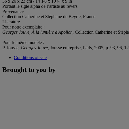
36 x 26 x 23 cm / 14 1⁄8 x 10 ¼ x 9 in
Portant le sigle alpha de l’artiste au revers
Provenance
Collection Catherine et Stéphane de Beyrie, France.
Literature
Pour notre exemplaire :
Georges Jouve, À la lumière d'Apollon,
Collection Catherine et Stéph
Pour le même modèle :
P. Jousse,
Georges Jouve
, Jousse entreprise, Paris, 2005, p. 93, 96, 1
Conditions of sale
Brought to you by