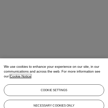
We use cookies to enhance your experience on our site, in our
Capucine Tamboise
Specialist, Head of Sale
communications and across the web. For more information see
ctamboise@christies.com
+33 (0)1 40 76 72 13
our
Cookie Notice
Lot Essay
COOKIE SETTINGS
Ce lot fait partie d'une édition limitée à 8 exemplaires et 4 épreuves
d'artiste.
NECESSARY COOKIES ONLY
This lot is part of a limited edition of 8 examples and 4 artist's