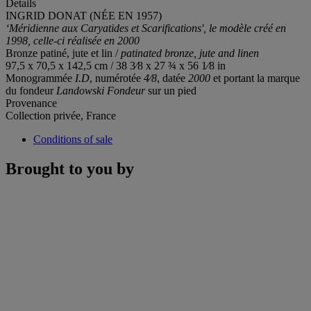
Details
INGRID DONAT (NÉE EN 1957)
‘Méridienne aux Caryatides et Scarifications', le modèle créé en
1998, celle-ci réalisée en 2000
Bronze patiné, jute et lin /
patinated bronze, jute and linen
97,5 x 70,5 x 142,5 cm / 38 3⁄8 x 27 ¾ x 56 1⁄8 in
Monogrammée
I.D
, numérotée
4⁄8
, datée
2000
et portant la marque
du fondeur
Landowski Fondeur
sur un pied
Provenance
Collection privée, France
Conditions of sale
Brought to you by