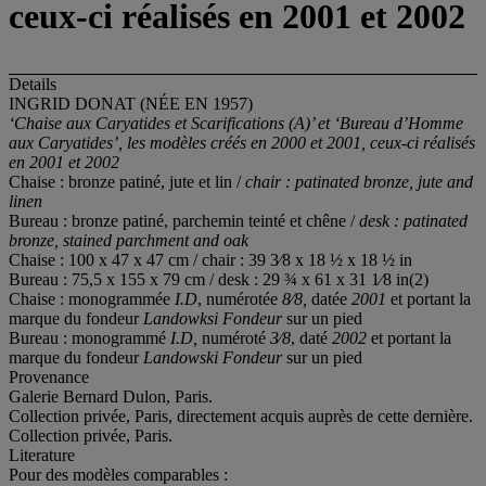
ceux-ci réalisés en 2001 et 2002
Details
INGRID DONAT (NÉE EN 1957)
‘Chaise aux Caryatides et Scarifications (A)’ et
‘Bureau d’Homme
aux Caryatides’
, les modèles créés en 2000 et 2001, ceux-ci réalisés
en 2001 et 2002
Chaise : bronze patiné, jute et lin /
chair : patinated bronze, jute and
linen
Bureau : bronze patiné, parchemin teinté et chêne /
desk : patinated
bronze, stained parchment and
oak
Chaise : 100 x 47 x 47 cm / chair : 39 3⁄8 x 18 ½ x 18 ½ in
Bureau : 75,5 x 155 x 79 cm / desk : 29 ¾ x 61 x 31 1⁄8 in(2)
Chaise : monogrammée
I.D
, numérotée
8⁄8,
datée
2001
et portant la
marque du fondeur
Landowksi Fondeur
sur un pied
Bureau : monogrammé
I.D,
numéroté
3⁄8
, daté
2002
et portant la
marque du fondeur
Landowski Fondeur
sur un pied
Provenance
Galerie Bernard Dulon, Paris.
Collection privée, Paris, directement acquis auprès de cette dernière.
Collection privée, Paris.
Literature
Pour des modèles comparables :