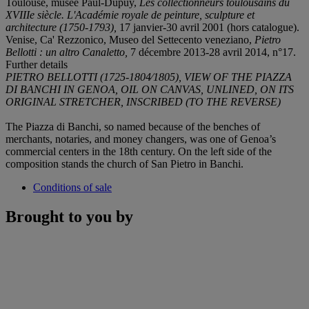
Toulouse, musée Paul-Dupuy,
Les collectionneurs toulousains du
XVIIIe siècle. L'Académie royale de peinture, sculpture et
architecture (1750-1793),
17 janvier-30 avril 2001 (hors catalogue).
Venise, Ca' Rezzonico, Museo del Settecento veneziano,
Pietro
Bellotti : un altro Canaletto,
7 décembre 2013-28 avril 2014, n°17.
Further details
PIETRO BELLOTTI (1725-1804⁄1805), VIEW OF THE PIAZZA
DI BANCHI IN GENOA, OIL ON CANVAS, UNLINED, ON ITS
ORIGINAL STRETCHER, INSCRIBED (TO THE REVERSE)
The Piazza di Banchi, so named because of the benches of
merchants, notaries, and money changers, was one of Genoa’s
commercial centers in the 18th century. On the left side of the
composition stands the church of San Pietro in Banchi.
Conditions of sale
Brought to you by