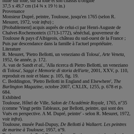
huile sur toile, sur sa toile et son châssis d'origine
37,5 x 49,7 cm (14 ¾ x 19 ½ in.)
Provenance
Monsieur Dupré, peintre, Toulouse, jusqu'en 1765 (selon R.
Mesuret, 1972, voir
infra
) ;
[Probablement] acquis auprès de celui-ci par Henri-Auguste de
Chalvet-Rochemonteix (1713-1772), sénéchal, gouverneur de
Toulouse & pays d'Albigeois, château du sud-ouest de la France ;
Puis par descendance dans la famille à l'actuel propriétaire.
Literature
R. Mesuret, 'Pietro Bellotti, un veneziano di Tolosa',
Arte Veneta,
1952, 6e année, p. 172.
A. van de Sandt
et al.
, 'Alla ricerca di Pietro Bellotti, un veneziano
di Tolosa',
Saggi e Memorie di storia dell'arte,
2001, XXV, p. 110,
reproduit en noir et blanc p. 105, fig. 19.
C. Beddington, 'Pietro Bellotti in England and Elsewhere',
The
Burlington Magazine
, octobre 2007, CXLIX, 1255, p. 678 et p.
684.
Exhibited
Toulouse, Hôtel de Ville,
Salon de l'Académie Royale,
1765, n°35
(comme 'Vingt petits Tableaux, par Bellotti, peintre, qui sont des
Vuës en perspective. A M. Dupré, peintre' - selon R. Mesuret, 1972,
voir
infra
).
Toulouse, musée Paul-Dupuy,
De Bellotti à Wallaert. Les peintres
de marine à Toulouse,
1957, n°9.