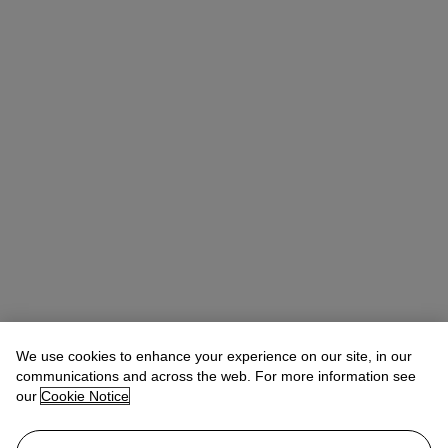
We use cookies to enhance your experience on our site, in our
Olivia Ghosh
Specialist
oghosh@christies.com
+33 (0)6 10 07 23 54
communications and across the web. For more information see
our
Cookie Notice
Lot Essay