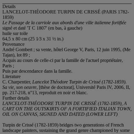
Details
LANCELOT-THÉODORE TURPIN DE CRISSÉ (PARIS 1782-
1859)
Le Passage de la carriole aux abords d'une ville italienne fortifiée
signé et daté 'T C 1807' (en bas, à gauche)
huile sur toile
64,5 x 80 cm (25 1⁄3 x 31 ½ in.)
Provenance
André Gombert ; sa vente, hôtel George V, Paris, 12 juin 1995, (Me
Tajan), lot 89 ;
Acquis au cours de celle-ci par la famille de l'actuel propriétaire,
Paris ;
Puis par descendance dans la famille.
Literature
C. Charpentier,
Lancelot Théodore Turpin de Crissé (1782-1859).
Sa vie, son oeuvre
, [thèse de doctorat], Université Paris IV, 2006, II,
pp. 217-218, n°13, reproduit en noir et blanc.
Further details
LANCELOT-THÉODORE TURPIN DE CRISSÉ (1782-1859), A
CART ON THE OUTSKIRTS OF A FORTIFIED ITALIAN TOWN,
OIL ON CANVAS, SIGNED AND DATED (LOWER LEFT)
Turpin de Crissé (1782-1859) bridges two generations of French
landscape painters, sustaining the grand genre championed by some