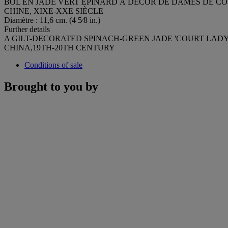
BOL EN JADE VERT ÉPINARD À DÉCOR DE DAMES DE CO
CHINE, XIXE-XXE SIÈCLE
Diamètre : 11,6 cm. (4 5⁄8 in.)
Further details
A GILT-DECORATED SPINACH-GREEN JADE 'COURT LAD
CHINA,19TH-20TH CENTURY
Conditions of sale
Brought to you by