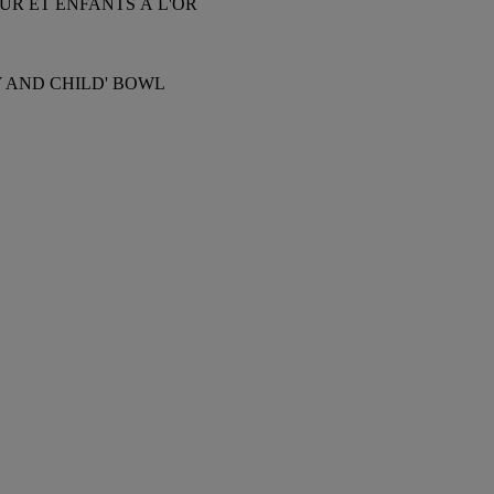
UR ET ENFANTS À L'OR
Y AND CHILD' BOWL