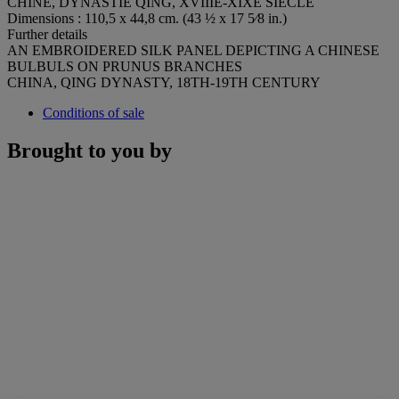
CHINE, DYNASTIE QING, XVIIIE-XIXE SIÈCLE
Dimensions : 110,5 x 44,8 cm. (43 ½ x 17 5⁄8 in.)
Further details
AN EMBROIDERED SILK PANEL DEPICTING A CHINESE
BULBULS ON PRUNUS BRANCHES
CHINA, QING DYNASTY, 18TH-19TH CENTURY
Conditions of sale
Brought to you by