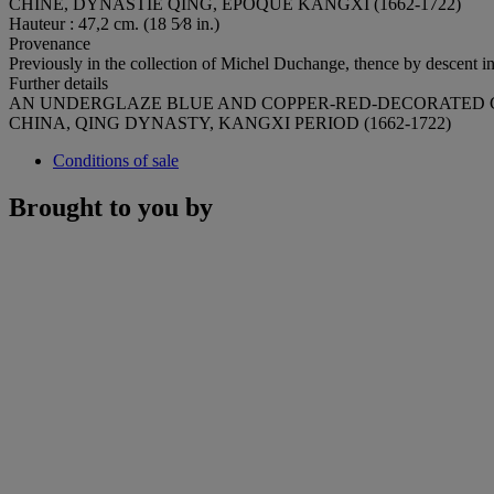
CHINE, DYNASTIE QING, ÉPOQUE KANGXI (1662-1722)
Hauteur : 47,2 cm. (18 5⁄8 in.)
Provenance
Previously in the collection of Michel Duchange, thence by descent in
Further details
AN UNDERGLAZE BLUE AND COPPER-RED-DECORATED CE
CHINA, QING DYNASTY, KANGXI PERIOD (1662-1722)
Conditions of sale
Brought to you by