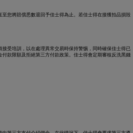
直至您將賠償悉數退回予佳士得為止。若佳士得在接獲拍品損毀
須接受培訓，以在處理異常交易時保持警惕，同時確保佳士得已
金付款限額及拒絕第三方付款政策。佳士得會定期審核反洗黑錢
能向第三方支付介紹佣金。在此情況下，佳士得會要求第三方遵