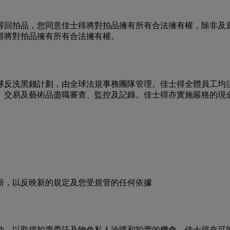
尋回拍品，您同意佳士得將對拍品擁有所有合法擁有權，除非及
得將對拍品擁有所有合法擁有權。
球反洗黑錢計劃，由全球法規事務團隊管理。佳士得全體員工均
、交易及藝術品盡職審查、監控及記錄。佳士得亦實施嚴格的現
。
新，以反映新的規定及您受規管的任何依據
助，以取得拍賣委託及物色私人洽購和拍賣的機會。佳士得亦可