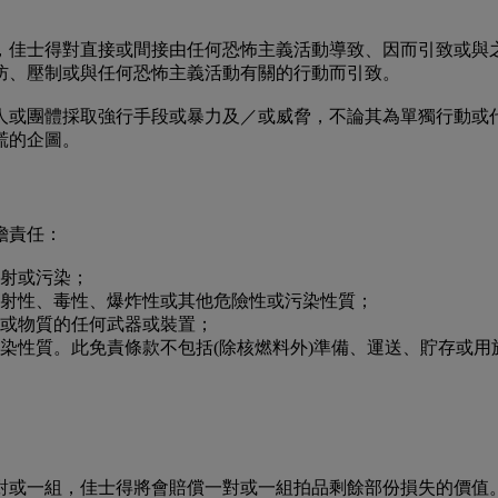
，佳士得對直接或間接由任何恐怖主義活動導致、因而引致或與
防、壓制或與任何恐怖主義活動有關的行動而引致。
人或團體採取強行手段或暴力及／或威脅，不論其為單獨行動或
慌的企圖。
擔責任：
輻射或污染；
的放射性、毒性、爆炸性或其他危險性或污染性質；
量或物質的任何武器或裝置；
或污染性質。此免責條款不包括(除核燃料外)準備、運送、貯存或
對或一組，佳士得將會賠償一對或一組拍品剩餘部份損失的價值