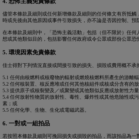
4. 恐怖主義免責條款
儘管本條款及細則或任何新增條款及細則的任何條文有所抵觸
時或先後由其他原因或事件引致損失，亦不論是否因控制、預
在本條款及細則中，「恐怖主義活動」包括（但不限於）任何
想或其他類似目的，包括影響任何政府或令公眾或部份公眾恐
5. 環境因素免責條款
佳士得對下列情況直接或間接引致的損失、損毀或費用概不承
5.1 任何由核燃料或核廢物的輻射或燃燒核燃料所產生的游離
5.2 任何核裝置、核反應堆或任何其他核組件或核成分含有
5.3 提供原子或核裂變及／或聚變或其他類似反應或放射性力
5.4 任何放射性物質的放射性、毒性、爆炸性或其他危險性
素；或
5.5 任何化學、生物、生化或電磁武器。
6. 一對或一組拍品
若按照本條款及細則可挽回損失或損毀的拍品，而該拍品為一