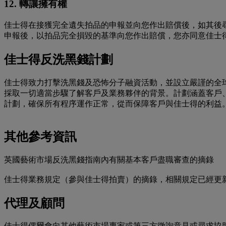
12. 轉讓擁有權
佳士得在接獲完全遺失拍品的申報並向您作出賠償後，如其後
申報後，以拍品完全損毀的基準向您作出賠償，您亦同意佳士
佳士得反洗黑錢計劃
佳士得致力打擊洗黑錢及恐怖分子融資活動，並設立嚴謹的全
採取一切適當步驟了解客戶及業務夥伴的背景。計劃涵蓋客戶
計劃，確保所有程序運作正常，從而保障客戶與佳士得的利益
其他參考資訊
英國藝術市場反洗黑錢指南內有關基本客戶盡職審查的摘錄
佳士得業務規定（參與佳士得拍賣）的摘錄，相關規定已經更
代理及顧問
佳士得偶爾會向其他藝術市場專家或第三方徵詢意見或尋求協