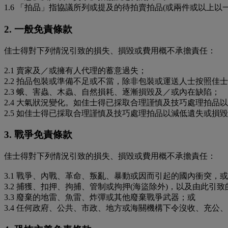
1.6 「拍品」指協議所列或提及的待拍賣拍品(或兩件或以上以
2. 一般免責條款
佳士得對下列情況引致的損失、損毀或費用概不承擔責任：
2.1 賣家及／或擁有人代理的蓄意過失；
2.2 拍品包裝或準備不足或不當，除非包裝或運送人士按照佳
2.3 蛾、害蟲、木蟲、自然損耗、逐漸損毀及／或內在缺陷；
2.4 大氣狀況變化。如佳士得已採取合理謹慎及技巧處理拍
2.5 如佳士得已採取合理謹慎及技巧處理拍品以減低遺失或
3. 戰爭免責條款
佳士得對下列情況引致的損失、損毀或費用概不承擔責任：
3.1 戰爭、內戰、革命、叛亂、暴動或因而引起的國內衝突，
3.2 捕獲、扣押、拘捕、管制或拘押(海盜除外)，以及由此引
3.3 廢棄的地雷、魚雷、炸彈或其他廢棄戰爭武器；或
3.4 任何政府、公共、市政、地方或海關機構下令沒收、充公