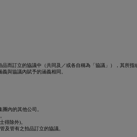
拍品而訂立的協議中（共同及／或各自稱為「協議」），其所指
涵義與協議內賦予的涵義相同。
公司及企業集團內的其他公司。
）。
佳士得除外)。
託管及管有之拍品訂立的協議。